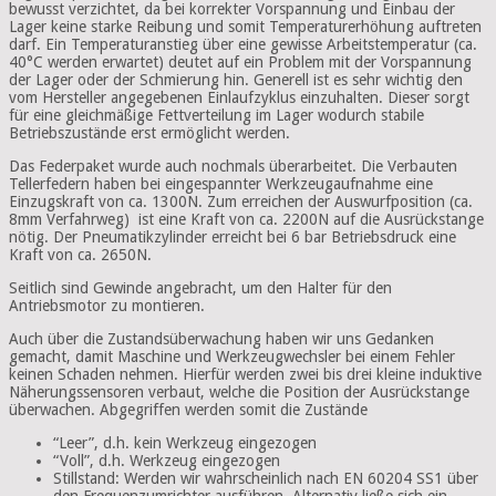
bewusst verzichtet, da bei korrekter Vorspannung und Einbau der
Lager keine starke Reibung und somit Temperaturerhöhung auftreten
darf. Ein Temperaturanstieg über eine gewisse Arbeitstemperatur (ca.
40°C werden erwartet) deutet auf ein Problem mit der Vorspannung
der Lager oder der Schmierung hin. Generell ist es sehr wichtig den
vom Hersteller angegebenen Einlaufzyklus einzuhalten. Dieser sorgt
für eine gleichmäßige Fettverteilung im Lager wodurch stabile
Betriebszustände erst ermöglicht werden.
Das Federpaket wurde auch nochmals überarbeitet. Die Verbauten
Tellerfedern haben bei eingespannter Werkzeugaufnahme eine
Einzugskraft von ca. 1300N. Zum erreichen der Auswurfposition (ca.
8mm Verfahrweg) ist eine Kraft von ca. 2200N auf die Ausrückstange
nötig. Der Pneumatikzylinder erreicht bei 6 bar Betriebsdruck eine
Kraft von ca. 2650N.
Seitlich sind Gewinde angebracht, um den Halter für den
Antriebsmotor zu montieren.
Auch über die Zustandsüberwachung haben wir uns Gedanken
gemacht, damit Maschine und Werkzeugwechsler bei einem Fehler
keinen Schaden nehmen. Hierfür werden zwei bis drei kleine induktive
Näherungssensoren verbaut, welche die Position der Ausrückstange
überwachen. Abgegriffen werden somit die Zustände
“Leer”, d.h. kein Werkzeug eingezogen
“Voll”, d.h. Werkzeug eingezogen
Stillstand: Werden wir wahrscheinlich nach EN 60204 SS1 über
den Frequenzumrichter ausführen. Alternativ ließe sich ein