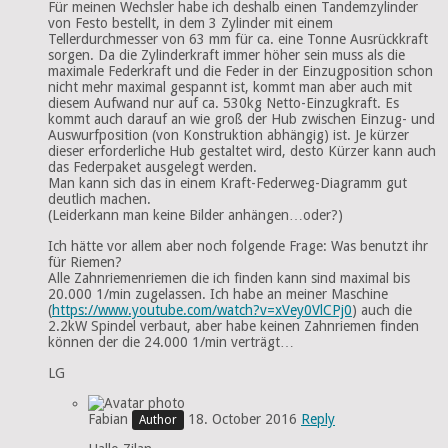
Für meinen Wechsler habe ich deshalb einen Tandemzylinder
von Festo bestellt, in dem 3 Zylinder mit einem
Tellerdurchmesser von 63 mm für ca. eine Tonne Ausrückkraft
sorgen. Da die Zylinderkraft immer höher sein muss als die
maximale Federkraft und die Feder in der Einzugposition schon
nicht mehr maximal gespannt ist, kommt man aber auch mit
diesem Aufwand nur auf ca. 530kg Netto-Einzugkraft. Es
kommt auch darauf an wie groß der Hub zwischen Einzug- und
Auswurfposition (von Konstruktion abhängig) ist. Je kürzer
dieser erforderliche Hub gestaltet wird, desto Kürzer kann auch
das Federpaket ausgelegt werden.
Man kann sich das in einem Kraft-Federweg-Diagramm gut
deutlich machen.
(Leiderkann man keine Bilder anhängen…oder?)
Ich hätte vor allem aber noch folgende Frage: Was benutzt ihr
für Riemen?
Alle Zahnriemenriemen die ich finden kann sind maximal bis
20.000 1/min zugelassen. Ich habe an meiner Maschine
(
https://www.youtube.com/watch?v=xVey0VlCPj0
) auch die
2.2kW Spindel verbaut, aber habe keinen Zahnriemen finden
können der die 24.000 1/min verträgt…
LG
Fabian
18. October 2016
Reply