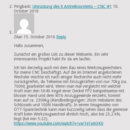
Pingback:
Umrüstung des X Antriebssystems – CNC #1
10.
October 2016
Zilan
15. October 2016
Reply
Hallo zusammen,
Zunächst ein großes Lob zu dieser Webseite. Ein sehr
interessantes Projekt habt ihr da am laufen.
Ich bin derzeitig auch mit dem Bau eines Werkzeugwechslers
für meine CNC beschäftigt. Auf die im Internet angebotenen
Wechsler möchte ich nach einiger Recherche auch nicht mehr
zurückgreifen, da Teilweise mit Einzugkräften von nur 70kg (ca.
700N) gearbeitet wird. Wenn man mal vergleicht mit welcher
Kraft man den SK40 Kegel einer Deckel FP2 beispielsweise mit
blosser Hand und dem M16 Anzuggewinde einzieht, kommt
man auf ca. 2300kg (Randbedingungen: 20cm Hebelarm des
Schlüssels und 100N Handkraft). In einem Imagevideo von
OTT-Spanntechnik kann man kurzzeitig sehen dass die gemesse
Kraft beim Werkzeugwechsel ähnlich hoch, also bei 23,2 kN,
liegt (bei min 5:22).
https://www.youtube.com/watch?v=vxr1e1xm3K0