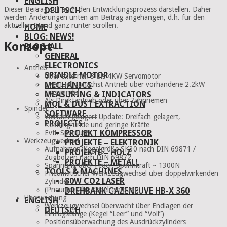
ENGLISH
Dieser Beitrag soll auch den Entwicklungsprozess darstellen. Daher
DEUTSCH
werden Änderungen unten am Beitrag angehangen, d.h. für den
aktuellen Stand ganz runter scrollen.
HOME
BLOG: NEWS!
Konzept
BLOG: ALL
GENERAL
ELECTRONICS
Antrieb
SPINDLE MOTOR
Über externen 3 bis 4KW Servomotor
MECHANICS
Eventuell zunächst Antrieb über vorhandene 2.2kW
Frässpindel
MEASURING & INDICATORS
Als Direktantrieb oder über Zahnriemen
MQL & DUST EXTRACTION
Spindel
SOFTWARE
Vierfach gelagert
Update: Dreifach gelagert,
PROJECTS
Kostengründe und geringe Kräfte
PROJEKT KOMPRESSOR
Evtl.
Sperrluft
Werkzeugwechsel
PROJEKTE – ELEKTRONIK
Aufnahmen/Kegelgröße
SK30
nach
DIN
69871 /
PROJEKTE – HOLZ
Zugbolzen nach
DIN
69872
PROJEKTE – METALL
Spannung über Feder, Spannkraft ~ 1300N
TOOLS & MACHINES
Pneumatischer Werkzeugwechsel über doppelwirkenden
80W CO2 LASER
Zylinder
(Pneumatische Kegelreinigung)
DREHBANK CAZENEUVE HB-X 360
Überwachung
ENGLISH
Werkzeugwechsel überwacht über Endlagen der
DEUTSCH
Einzugstange (Kegel “Leer” und “Voll”)
Positionsüberwachung des Ausdrückzylinders