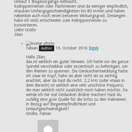
Umlauf 3 Biegevorgänge mitmacht.
Keilrippenriemen oder Flachriemen sind da weniger empfindlich,
erlauben Umfangsgeschwindigkeiten bis 80 m/min und haben
nebenbei auch noch einen besseren Wirkungsgrad. Deswegen
habe ich mich entschieden zum Keilrippenriemen zu
konvertieren.
Liebe Grüße
Zilan
Fabian
19. October 2016
Reply
Hallo Zilan,
das ist wirklich ein guter Hinweis. Ich hatte vor die ganze
Spindel verschiebbar oder exzentrisch zu befestigen, um
den Riemen zu spannen. Die Geräuschentwicklung hatte
ich zwar im Kopf, habe sie aber nicht als so wichtig
erachtet, aber da hast du recht. 2,2 kHz (oder etwas in
dem Bereich) ist wirklich eine sehr unschöne Frequenz,
die man wirklich nicht zusätzlich noch haben möchte. Da
werde ich mir mal Gedanken drüber machen! Hast du
zufällig eine gute Quelle für die Infos zu den Keilriemen
in Bezug auf Biegeempfindlichkeit und
Umlaufgeschwindigkeit?
Grüße, Fabian