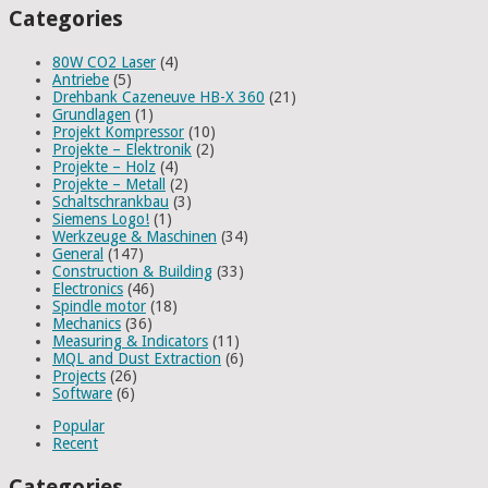
Categories
80W CO2 Laser
(4)
Antriebe
(5)
Drehbank Cazeneuve HB-X 360
(21)
Grundlagen
(1)
Projekt Kompressor
(10)
Projekte – Elektronik
(2)
Projekte – Holz
(4)
Projekte – Metall
(2)
Schaltschrankbau
(3)
Siemens Logo!
(1)
Werkzeuge & Maschinen
(34)
General
(147)
Construction & Building
(33)
Electronics
(46)
Spindle motor
(18)
Mechanics
(36)
Measuring & Indicators
(11)
MQL and Dust Extraction
(6)
Projects
(26)
Software
(6)
Popular
Recent
Categories