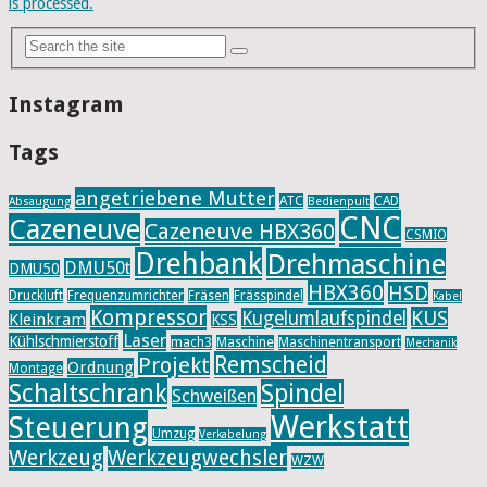
is processed.
Instagram
Tags
angetriebene Mutter
ATC
CAD
Absaugung
Bedienpult
CNC
Cazeneuve
Cazeneuve HBX360
CSMIO
Drehbank
Drehmaschine
DMU50t
DMU50
HBX360
HSD
Druckluft
Frequenzumrichter
Fräsen
Frässpindel
Kabel
Kompressor
KUS
Kugelumlaufspindel
Kleinkram
KSS
Laser
Kühlschmierstoff
mach3
Maschine
Maschinentransport
Mechanik
Remscheid
Projekt
Ordnung
Montage
Schaltschrank
Spindel
Schweißen
Werkstatt
Steuerung
Umzug
Verkabelung
Werkzeug
Werkzeugwechsler
WZW