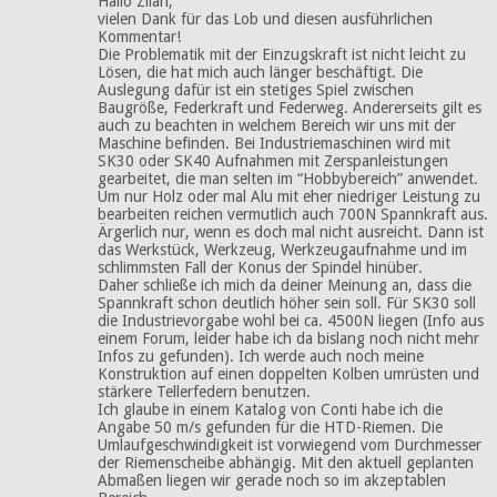
Hallo Zilan,
vielen Dank für das Lob und diesen ausführlichen
Kommentar!
Die Problematik mit der Einzugskraft ist nicht leicht zu
Lösen, die hat mich auch länger beschäftigt. Die
Auslegung dafür ist ein stetiges Spiel zwischen
Baugröße, Federkraft und Federweg. Andererseits gilt es
auch zu beachten in welchem Bereich wir uns mit der
Maschine befinden. Bei Industriemaschinen wird mit
SK30 oder SK40 Aufnahmen mit Zerspanleistungen
gearbeitet, die man selten im “Hobbybereich” anwendet.
Um nur Holz oder mal Alu mit eher niedriger Leistung zu
bearbeiten reichen vermutlich auch 700N Spannkraft aus.
Ärgerlich nur, wenn es doch mal nicht ausreicht. Dann ist
das Werkstück, Werkzeug, Werkzeugaufnahme und im
schlimmsten Fall der Konus der Spindel hinüber.
Daher schließe ich mich da deiner Meinung an, dass die
Spannkraft schon deutlich höher sein soll. Für SK30 soll
die Industrievorgabe wohl bei ca. 4500N liegen (Info aus
einem Forum, leider habe ich da bislang noch nicht mehr
Infos zu gefunden). Ich werde auch noch meine
Konstruktion auf einen doppelten Kolben umrüsten und
stärkere Tellerfedern benutzen.
Ich glaube in einem Katalog von Conti habe ich die
Angabe 50 m/s gefunden für die HTD-Riemen. Die
Umlaufgeschwindigkeit ist vorwiegend vom Durchmesser
der Riemenscheibe abhängig. Mit den aktuell geplanten
Abmaßen liegen wir gerade noch so im akzeptablen