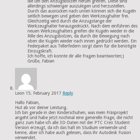
die um den Anzugsbolzen herum greifen. Diese sind
allerdings schwieriger auszulegen und herzustellen.
Durch das ausrücken nach unten können sich die Kugeln
seitlich bewegen und geben den Werkzeughalter frei.
Gleichzeitig wird durch die Anzugstange der
Werkzeughalter herausgedrückt. Nach dem einführen des
neuen Werkzeughalters greifen die Kugeln wieder in die
Rille des Anzugsbolzen, da durch die Bewegung nach
oben die Kugeln wieder nach innen gedrückt werden. Ein
Federpaket aus Tellerfedern sorgt dann für die benötigte
Einzugskraft.
Ich hoffe, ich konnte dir alle Fragen beantworten;)
Grüße, Fabian
Leon
15. February 2017
Reply
Hallo Fabian,
Hut ab vor deiner Leistung.
Ich bin gerade in den Kinderschuhen, was mein Fräsprojekt
angeht und habe jetzt nochmal eine generelle Frage, die nicht
ganz zum habe ich alle 3D-Daten mit der PTC Creo Student
Version erzeugt, da ich das halt im Studium verwende und
kenne, aber ich habe auch gelesen, dass ihr Autodesk Fusion
verwendet.