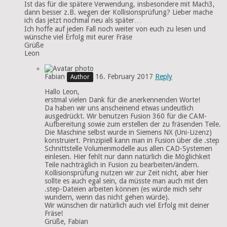
Ist das für die spätere Verwendung, insbesondere mit Mach3,
dann besser z.B. wegen der Kollisionsprüfung? Lieber mache
ich das jetzt nochmal neu als später…
Ich hoffe auf jeden Fall noch weiter von euch zu lesen und
wünsche viel Erfolg mit eurer Fräse
Grüße
Leon
Fabian
16. February 2017
Reply
Hallo Leon,
erstmal vielen Dank für die anerkennenden Worte!
Da haben wir uns anscheinend etwas undeutlich
ausgedrückt. Wir benutzen Fusion 360 für die CAM-
Aufbereitung sowie zum erstellen der zu fräsenden Teile.
Die Maschine selbst wurde in Siemens NX (Uni-Lizenz)
konstruiert. Prinzipiell kann man in Fusion über die .step
Schnittstelle Volumenmodelle aus allen CAD-Systemen
einlesen. Hier fehlt nur dann natürlich die Möglichkeit
Teile nachträglich in Fusion zu bearbeiten/ändern.
Kollisionsprüfung nutzen wir zur Zeit nicht, aber hier
sollte es auch egal sein, da müsste man auch mit den
.step-Dateien arbeiten können (es würde mich sehr
wundern, wenn das nicht gehen würde).
Wir wünschen dir natürlich auch viel Erfolg mit deiner
Fräse!
Grüße, Fabian