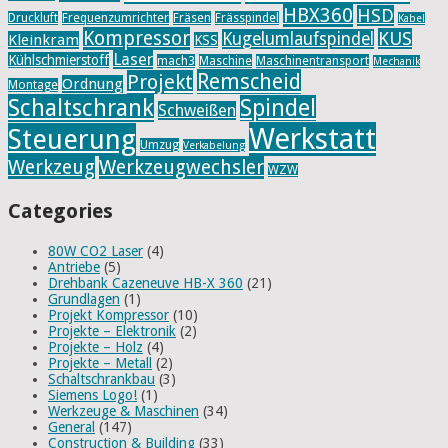
HBX360
HSD
Druckluft
Frequenzumrichter
Fräsen
Frässpindel
Kabel
Kompressor
KUS
Kugelumlaufspindel
Kleinkram
KSS
Laser
Kühlschmierstoff
mach3
Maschine
Maschinentransport
Mechanik
Remscheid
Projekt
Ordnung
Montage
Schaltschrank
Spindel
Schweißen
Werkstatt
Steuerung
Umzug
Verkabelung
Werkzeug
Werkzeugwechsler
WZW
Categories
80W CO2 Laser
(4)
Antriebe
(5)
Drehbank Cazeneuve HB-X 360
(21)
Grundlagen
(1)
Projekt Kompressor
(10)
Projekte – Elektronik
(2)
Projekte – Holz
(4)
Projekte – Metall
(2)
Schaltschrankbau
(3)
Siemens Logo!
(1)
Werkzeuge & Maschinen
(34)
General
(147)
Construction & Building
(33)