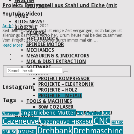
ENGLISH
Projekt: Bettgestell aus Stahl und Eiche (mit
DEUTSCH
YouTube Video)
HOME
BLOG: NEWS!
André
1. November 2021
BLOG: ALL
Seit dem letzten Projekt ist einige Zeit vergangen, noch länger ist
GENERAL
allerdings das letzte Video her. Drum heute mal beides zusammen.
ELECTRONICS
Vom Projekt gab es zwischendurch immer mal ein …
SPINDLE MOTOR
Read More
MECHANICS
MEASURING & INDICATORS
MQL & DUST EXTRACTION
SOFTWARE
PROJECTS
PROJEKT KOMPRESSOR
PROJEKTE – ELEKTRONIK
Instagram
PROJEKTE – HOLZ
PROJEKTE – METALL
Tags
TOOLS & MACHINES
80W CO2 LASER
angetriebene Mutter
DREHBANK CAZENEUVE HB-X 360
ATC
CAD
Absaugung
Bedienpult
ENGLISH
CNC
Cazeneuve
Cazeneuve HBX360
CSMIO
DEUTSCH
Drehbank
Drehmaschine
DMU50t
DMU50