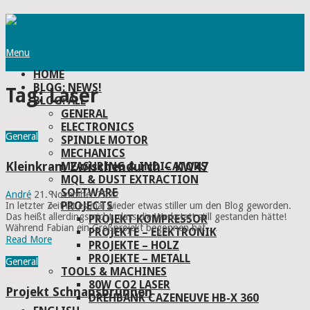
Menu
HOME
BLOG: NEWS!
Tag:
Laser
BLOG: ALL
GENERAL
ELECTRONICS
General
SPINDLE MOTOR
MECHANICS
Kleinkram Zwischendurch – KW47
MEASURING & INDICATORS
MQL & DUST EXTRACTION
SOFTWARE
André
21. November 2022
PROJECTS
In letzter Zeit ist es mal wieder etwas stiller um den Blog geworden.
Das heißt allerdings nicht, dass die Werkstatt still gestanden hätte!
PROJEKT KOMPRESSOR
Während Fabian ein Großprojekt begonnen hat …
PROJEKTE – ELEKTRONIK
Read More
PROJEKTE – HOLZ
PROJEKTE – METALL
General
TOOLS & MACHINES
80W CO2 LASER
Projekt Schnapsbrunnen
DREHBANK CAZENEUVE HB-X 360