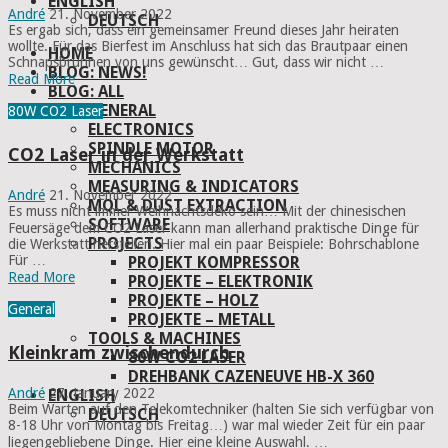
ENGLISH
André
21. November 2022
DEUTSCH
Es ergab sich, dass ein gemeinsamer Freund dieses Jahr heiraten
wollte. Für das Bierfest im Anschluss hat sich das Brautpaar einen
HOME
Schnapsbrunnen von uns gewünscht… Gut, dass wir nicht …
BLOG: NEWS!
Read More
BLOG: ALL
GENERAL
80W CO2 Laser
ELECTRONICS
SPINDLE MOTOR
CO2 Laser in der Werkstatt
MECHANICS
MEASURING & INDICATORS
André
21. November 2022
MQL & DUST EXTRACTION
Es muss nicht immer Weihnachtsdeko sein… Mit der chinesischen
SOFTWARE
Feuersäge dem CO2 Laser kann man allerhand praktische Dinge für
PROJECTS
die Werkstatt herstellen. Hier mal ein paar Beispiele: Bohrschablone
Für …
PROJEKT KOMPRESSOR
Read More
PROJEKTE – ELEKTRONIK
PROJEKTE – HOLZ
General
PROJEKTE – METALL
TOOLS & MACHINES
Kleinkram zwischendurch
80W CO2 LASER
DREHBANK CAZENEUVE HB-X 360
André
27. January 2022
ENGLISH
Beim Warten auf den Telekomtechniker (halten Sie sich verfügbar von
DEUTSCH
8-18 Uhr von Montag bis Freitag…) war mal wieder Zeit für ein paar
liegengebliebene Dinge. Hier eine kleine Auswahl. …