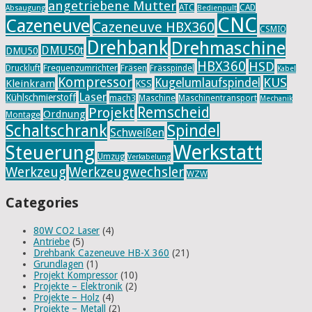
angetriebene Mutter
ATC
CAD
Absaugung
Bedienpult
CNC
Cazeneuve
Cazeneuve HBX360
CSMIO
Drehbank
Drehmaschine
DMU50t
DMU50
HBX360
HSD
Druckluft
Frequenzumrichter
Fräsen
Frässpindel
Kabel
Kompressor
KUS
Kugelumlaufspindel
Kleinkram
KSS
Laser
Kühlschmierstoff
mach3
Maschine
Maschinentransport
Mechanik
Remscheid
Projekt
Ordnung
Montage
Schaltschrank
Spindel
Schweißen
Werkstatt
Steuerung
Umzug
Verkabelung
Werkzeug
Werkzeugwechsler
WZW
Categories
80W CO2 Laser
(4)
Antriebe
(5)
Drehbank Cazeneuve HB-X 360
(21)
Grundlagen
(1)
Projekt Kompressor
(10)
Projekte – Elektronik
(2)
Projekte – Holz
(4)
Projekte – Metall
(2)