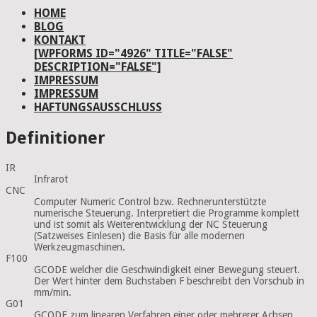
HOME
BLOG
KONTAKT
[WPFORMS ID="4926" TITLE="FALSE"
DESCRIPTION="FALSE"]
IMPRESSUM
IMPRESSUM
HAFTUNGSAUSSCHLUSS
Definitioner
IR
Infrarot
CNC
Computer Numeric Control bzw. Rechnerunterstützte
numerische Steuerung. Interpretiert die Programme komplett
und ist somit als Weiterentwicklung der NC Steuerung
(Satzweises Einlesen) die Basis für alle modernen
Werkzeugmaschinen.
F100
GCODE welcher die Geschwindigkeit einer Bewegung steuert.
Der Wert hinter dem Buchstaben F beschreibt den Vorschub in
mm/min.
G01
GCODE zum linearen Verfahren einer oder mehrerer Achsen.