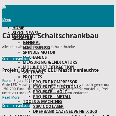
Menu
HOME
BLOG: NEWS!
Category:
Schaltschrankbau
BLOG: ALL
GENERAL
Alles über den Aufbau unserer Schaltschränke
ELECTRONICS
SPINDLE MOTOR
MECHANICS
Schaltschrankbau
MEASURING & INDICATORS
MQL & DUST EXTRACTION
Projekt: Die 17 Euro LED Maschinenleuchte
SOFTWARE
PROJECTS
Fabian
8. July 2019
PROJEKT KOMPRESSOR
Gute LED Maschinenleuchten sind teuer und kosten auch gerne mal
PROJEKTE – ELEKTRONIK
150-200 Euro. Hier möchten wir unsere Alternative vorstellen, Preis
PROJEKTE – HOLZ
unter 20 Euro und in unter einer Stunde mit einfachen …
PROJEKTE – METALL
Read More
TOOLS & MACHINES
Schaltschrankbau
80W CO2 LASER
DREHBANK CAZENEUVE HB-X 360