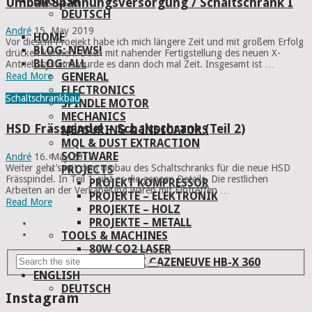
ENGLISH
Umbau Spannungsversorgung / Schaltschrank I
DEUTSCH
André
15. May 2019
HOME
Vor diesem Proejekt habe ich mich längere Zeit und mit großem Erfolg
BLOG: NEWS!
drücken können. Doch mit nahender Fertigstellung des neuen X-
BLOG: ALL
Antriebssystems wurde es dann doch mal Zeit. Insgesamt ist …
GENERAL
Read More
ELECTRONICS
Schaltschrankbau
SPINDLE MOTOR
MECHANICS
HSD Frässpindel – Schaltschrank (Teil 2)
MEASURING & INDICATORS
MQL & DUST EXTRACTION
SOFTWARE
André
16. May 2018
Weiter geht’s mit dem Umbau des Schaltschranks für die neue HSD
PROJECTS
Frässpindel. In Teil 1 gibt es die ganzen Details. Die restlichen
PROJEKT KOMPRESSOR
Arbeiten an der Verkabelung waren mit Eintreffen …
PROJEKTE – ELEKTRONIK
Read More
PROJEKTE – HOLZ
PROJEKTE – METALL
TOOLS & MACHINES
80W CO2 LASER
DREHBANK CAZENEUVE HB-X 360
ENGLISH
DEUTSCH
Instagram