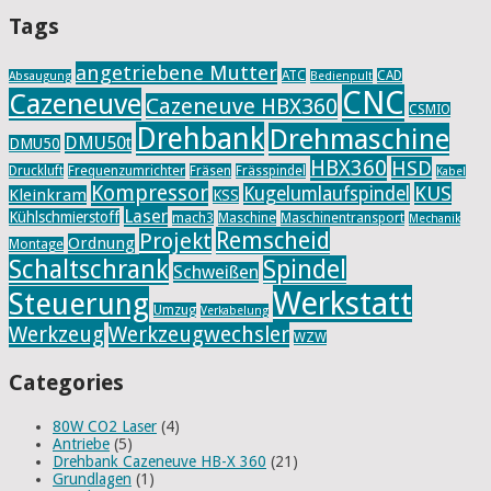
Tags
angetriebene Mutter
ATC
CAD
Absaugung
Bedienpult
CNC
Cazeneuve
Cazeneuve HBX360
CSMIO
Drehbank
Drehmaschine
DMU50t
DMU50
HBX360
HSD
Druckluft
Frequenzumrichter
Fräsen
Frässpindel
Kabel
Kompressor
KUS
Kugelumlaufspindel
Kleinkram
KSS
Laser
Kühlschmierstoff
mach3
Maschine
Maschinentransport
Mechanik
Remscheid
Projekt
Ordnung
Montage
Schaltschrank
Spindel
Schweißen
Werkstatt
Steuerung
Umzug
Verkabelung
Werkzeug
Werkzeugwechsler
WZW
Categories
80W CO2 Laser
(4)
Antriebe
(5)
Drehbank Cazeneuve HB-X 360
(21)
Grundlagen
(1)