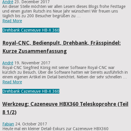
André
23. December 2017
An dieser Stelle möchten wir allen Lesern dieses Blogs frohe Festtage
und einen guten Rutsch ins Neue Jahr wünschen! Wir freuen uns
täglich bis zu 200 Besucher begrüßen zu …
Read More
Drehbank Cazeneuve HB-X 360
Royal-CNC, Bedienpult, Drehbank, Frässpindel:
Kurze Zusammenfassung
André
19. November 2017
Royal-CNC Siegfried König mit seiner Software Royal-CNC war
kürzlich zu Besuch. Über die Software hatten wir bereits ausführlich in
einem eigenen Artikel im Detail berichtet. Neben der sehr schnellen …
Read More
Drehbank Cazeneuve HB-X 360
Werkzeug: Cazeneuve HBX360 Teleskoprohre (Teil
8 1/2)
Fabian
24. October 2017
Heute mal ein kleiner Detail-Exkurs zur Cazeneuve HBX360