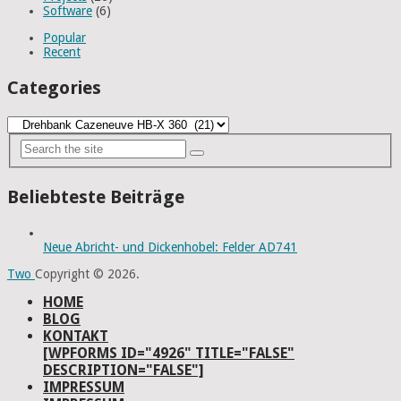
Software
(6)
Popular
Recent
Categories
Categories
Beliebteste Beiträge
Neue Abricht- und Dickenhobel: Felder AD741
Two
Copyright © 2026.
HOME
BLOG
KONTAKT
[WPFORMS ID="4926" TITLE="FALSE"
DESCRIPTION="FALSE"]
IMPRESSUM