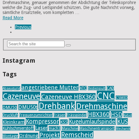
Drehmaschine, genauer genommen der Abdichtung der Teleskoprohre
welche die Zug- und Leitspindel schützen. Die gute Nachricht vorweg,
sämtliche Ersatzteile, vom kompletten …
Read More
Previous
Instagram
Tags
angetriebene Mutter
ATC
CAD
Absaugung
Bedienpult
CNC
Cazeneuve
Cazeneuve HBX360
CSMIO
Drehbank
Drehmaschine
DMU50t
DMU50
HBX360
HSD
Druckluft
Frequenzumrichter
Fräsen
Frässpindel
Kabel
Kompressor
KUS
Kugelumlaufspindel
Kleinkram
KSS
Laser
Kühlschmierstoff
mach3
Maschine
Maschinentransport
Mechanik
Remscheid
Projekt
Ordnung
Montage