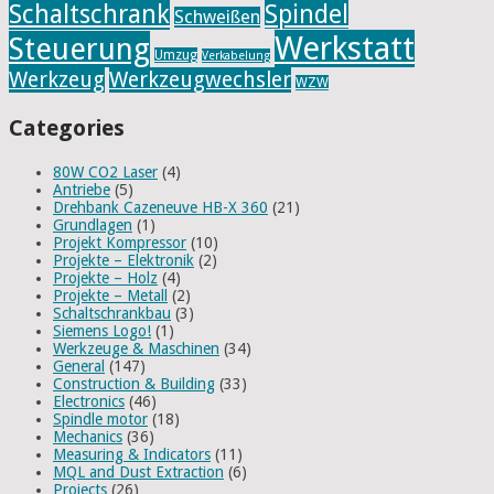
Schaltschrank
Spindel
Schweißen
Werkstatt
Steuerung
Umzug
Verkabelung
Werkzeug
Werkzeugwechsler
WZW
Categories
80W CO2 Laser
(4)
Antriebe
(5)
Drehbank Cazeneuve HB-X 360
(21)
Grundlagen
(1)
Projekt Kompressor
(10)
Projekte – Elektronik
(2)
Projekte – Holz
(4)
Projekte – Metall
(2)
Schaltschrankbau
(3)
Siemens Logo!
(1)
Werkzeuge & Maschinen
(34)
General
(147)
Construction & Building
(33)
Electronics
(46)
Spindle motor
(18)
Mechanics
(36)
Measuring & Indicators
(11)
MQL and Dust Extraction
(6)
Projects
(26)