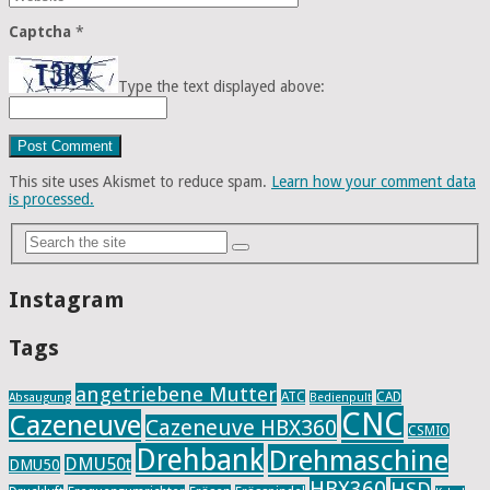
Captcha
*
Type the text displayed above:
This site uses Akismet to reduce spam.
Learn how your comment data
is processed.
Instagram
Tags
angetriebene Mutter
ATC
CAD
Absaugung
Bedienpult
CNC
Cazeneuve
Cazeneuve HBX360
CSMIO
Drehbank
Drehmaschine
DMU50t
DMU50
HBX360
HSD