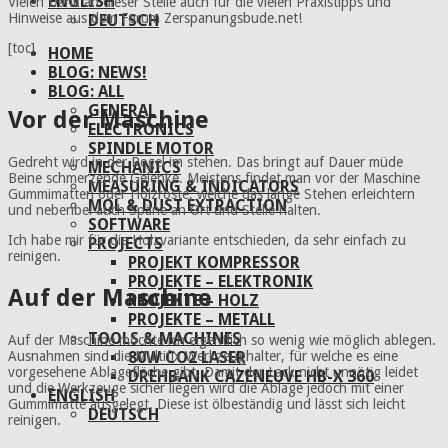
ENGLISH
Vielen Dank an dieser Stelle auch für die vielen Praxistipps und
Hinweise aus dem Forum Zerspanungsbude.net!
DEUTSCH
[toc]
HOME
BLOG: NEWS!
BLOG: ALL
GENERAL
Vor der Maschine
ELECTRONICS
SPINDLE MOTOR
Gedreht wird in der Regel im stehen. Das bringt auf Dauer müde
MECHANICS
Beine schmerzende Gelenke. Meistens findet man vor der Maschine
MEASURING & INDICATORS
Gummimatten oder Holzroste, welche das lange Stehen erleichtern
MQL & DUST EXTRACTION
und nebenbei auch Späne an Ort und Stelle halten.
SOFTWARE
Ich habe mir für die Holzvariante entschieden, da sehr einfach zu
PROJECTS
reinigen.
PROJEKT KOMPRESSOR
PROJEKTE – ELEKTRONIK
Auf der Maschine
PROJEKTE – HOLZ
PROJEKTE – METALL
TOOLS & MACHINES
Auf der Maschine möchte ich eigentlich so wenig wie möglich ablegen.
Ausnahmen sind die Multifix Werkzeughalter, für welche es eine
80W CO2 LASER
vorgesehene Ablagefläche gibt. Damit der Lack nicht unnötig leidet
DREHBANK CAZENEUVE HB-X 360
und die Werkzeuge sicher liegen wird die Ablage jedoch mit einer
ENGLISH
Gummimatte ausgelegt. Diese ist ölbeständig und lässt sich leicht
DEUTSCH
reinigen.