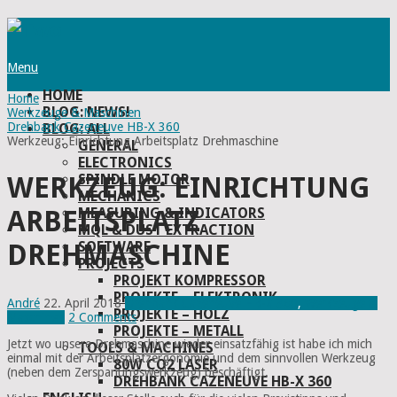
Menu
HOME
Home
BLOG: NEWS!
Werkzeuge & Maschinen
Drehbank Cazeneuve HB-X 360
BLOG: ALL
Werkzeug: Einrichtung Arbeitsplatz Drehmaschine
GENERAL
ELECTRONICS
SPINDLE MOTOR
WERKZEUG: EINRICHTUNG
MECHANICS
MEASURING & INDICATORS
ARBEITSPLATZ
MQL & DUST EXTRACTION
SOFTWARE
DREHMASCHINE
PROJECTS
PROJEKT KOMPRESSOR
PROJEKTE – ELEKTRONIK
André
22. April 2018
Drehbank Cazeneuve HB-X 360
,
Werkzeuge &
PROJEKTE – HOLZ
Maschinen
2 Comments
PROJEKTE – METALL
Jetzt wo unsere Drehmaschine wieder einsatzfähig ist habe ich mich
TOOLS & MACHINES
einmal mit der Arbeitsplatzergonomie und dem sinnvollen Werkzeug
80W CO2 LASER
(neben dem Zerspanungswerkzeug) beschäftigt.
DREHBANK CAZENEUVE HB-X 360