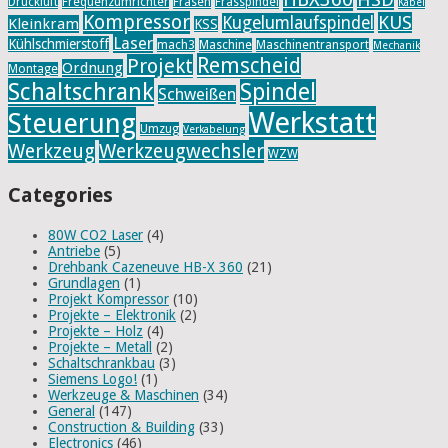
Druckluft
Frequenzumrichter
Fräsen
Frässpindel
Kabel
Kompressor
KUS
Kugelumlaufspindel
Kleinkram
KSS
Laser
Kühlschmierstoff
mach3
Maschine
Maschinentransport
Mechanik
Remscheid
Projekt
Ordnung
Montage
Schaltschrank
Spindel
Schweißen
Werkstatt
Steuerung
Umzug
Verkabelung
Werkzeug
Werkzeugwechsler
WZW
Categories
80W CO2 Laser
(4)
Antriebe
(5)
Drehbank Cazeneuve HB-X 360
(21)
Grundlagen
(1)
Projekt Kompressor
(10)
Projekte – Elektronik
(2)
Projekte – Holz
(4)
Projekte – Metall
(2)
Schaltschrankbau
(3)
Siemens Logo!
(1)
Werkzeuge & Maschinen
(34)
General
(147)
Construction & Building
(33)
Electronics
(46)