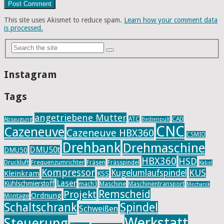
This site uses Akismet to reduce spam.
Learn how your comment data
is processed.
Instagram
Tags
angetriebene Mutter
ATC
CAD
Absaugung
Bedienpult
CNC
Cazeneuve
Cazeneuve HBX360
CSMIO
Drehbank
Drehmaschine
DMU50t
DMU50
HBX360
HSD
Druckluft
Frequenzumrichter
Fräsen
Frässpindel
Kabel
Kompressor
KUS
Kugelumlaufspindel
Kleinkram
KSS
Laser
Kühlschmierstoff
mach3
Maschine
Maschinentransport
Mechanik
Remscheid
Projekt
Ordnung
Montage
Schaltschrank
Spindel
Schweißen
Werkstatt
Steuerung