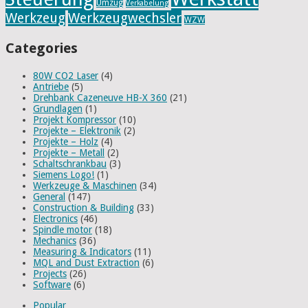
Umzug
Verkabelung
Werkzeug
Werkzeugwechsler
WZW
Categories
80W CO2 Laser
(4)
Antriebe
(5)
Drehbank Cazeneuve HB-X 360
(21)
Grundlagen
(1)
Projekt Kompressor
(10)
Projekte – Elektronik
(2)
Projekte – Holz
(4)
Projekte – Metall
(2)
Schaltschrankbau
(3)
Siemens Logo!
(1)
Werkzeuge & Maschinen
(34)
General
(147)
Construction & Building
(33)
Electronics
(46)
Spindle motor
(18)
Mechanics
(36)
Measuring & Indicators
(11)
MQL and Dust Extraction
(6)
Projects
(26)
Software
(6)
Popular