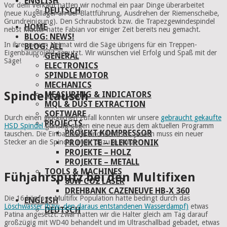
ENGLISH
Vor dem Verkauf hatten wir nochmal ein paar Dinge überarbeitet
DEUTSCH
(neue Kugellager an der Blattführung, Ausdrehen der Riemenscheibe,
Grundreinigung). Den Schraubstock bzw. die Trapezgewindespindel
HOME
nebst Mutter hatte Fabian vor einiger Zeit bereits neu gemacht.
BLOG: NEWS!
In ihrer neuen Heimat wird die Säge übrigens für ein Treppen-
BLOG: ALL
Eigenbauprojekt genutzt. Wir wünschen viel Erfolg und Spaß mit der
GENERAL
Säge!
ELECTRONICS
SPINDLE MOTOR
MECHANICS
Spindeltausch
MEASURING & INDICATORS
MQL & DUST EXTRACTION
SOFTWARE
Durch einen glücklichen Zufall konnten wir unsere
gebraucht gekaufte
PROJECTS
HSD Spindel
günstig gegen eine neue aus dem aktuellen Programm
PROJEKT KOMPRESSOR
tauschen. Die Einbaumaße sind identisch, jedoch muss ein neuer
Stecker an die Spindel. Mehr dazu in Kürze!
PROJEKTE – ELEKTRONIK
PROJEKTE – HOLZ
PROJEKTE – METALL
TOOLS & MACHINES
Fühjahrsputz bei den Multifixen
80W CO2 LASER
DREHBANK CAZENEUVE HB-X 360
Die 16 köpfoge Multifix Population hatte bedingt durch das
ENGLISH
Löschwasser (bzw. den daraus entstandenen Wasserdampf)
etwas
DEUTSCH
Patina angesetzt. Zwar hatten wir die Halter gleich am Tag darauf
großzügig mit WD40 behandelt und im Ultraschallbad gebadet, etwas