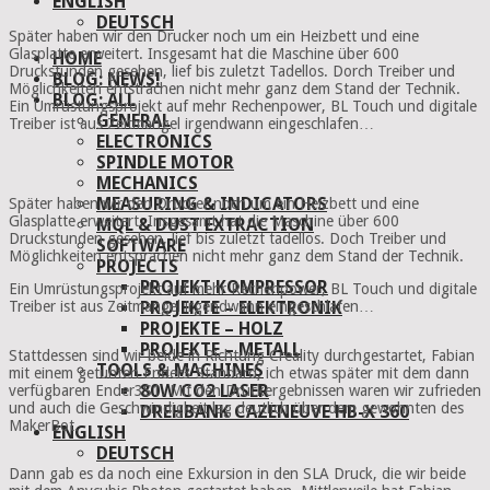
ENGLISH
DEUTSCH
Später haben wir den Drucker noch um ein Heizbett und eine
Glasplatte erweitert. Insgesamt hat die Maschine über 600
HOME
Druckstunden gesehen, lief bis zuletzt Tadellos. Dorch Treiber und
BLOG: NEWS!
Möglichkeiten entstrachen nicht mehr ganz dem Stand der Technik.
BLOG: ALL
Ein Umrüstungsprojekt auf mehr Rechenpower, BL Touch und digitale
GENERAL
Treiber ist aus Zeitmangel irgendwann eingeschlafen…
ELECTRONICS
SPINDLE MOTOR
MECHANICS
MEASURING & INDICATORS
Später haben wir den Drucker noch um ein Heizbett und eine
Glasplatte erweitert. Insgesamt hat die Maschine über 600
MQL & DUST EXTRACTION
Druckstunden gesehen, lief bis zuletzt tadellos. Doch Treiber und
SOFTWARE
Möglichkeiten entsprachen nicht mehr ganz dem Stand der Technik.
PROJECTS
PROJEKT KOMPRESSOR
Ein Umrüstungsprojekt auf mehr Rechenpower, BL Touch und digitale
PROJEKTE – ELEKTRONIK
Treiber ist aus Zeitmangel irgendwann eingeschlafen…
PROJEKTE – HOLZ
PROJEKTE – METALL
Stattdessen sind wir beide in Richtung Creality durchgestartet, Fabian
TOOLS & MACHINES
mit einem getunten Ender3 Standard, ich etwas später mit dem dann
80W CO2 LASER
verfügbaren Ender3S1. Mit den Druckergebnissen waren wir zufrieden
und auch die Geschwindigkeit lag deutlich über dem gewohnten des
DREHBANK CAZENEUVE HB-X 360
MakerBot.
ENGLISH
DEUTSCH
Dann gab es da noch eine Exkursion in den SLA Druck, die wir beide