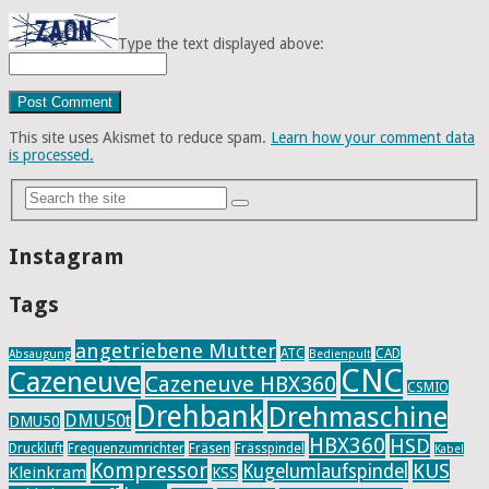
Type the text displayed above:
This site uses Akismet to reduce spam.
Learn how your comment data
is processed.
Instagram
Tags
angetriebene Mutter
ATC
CAD
Absaugung
Bedienpult
CNC
Cazeneuve
Cazeneuve HBX360
CSMIO
Drehbank
Drehmaschine
DMU50t
DMU50
HBX360
HSD
Druckluft
Frequenzumrichter
Fräsen
Frässpindel
Kabel
Kompressor
KUS
Kugelumlaufspindel
Kleinkram
KSS