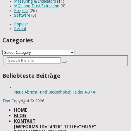
Measuring & Indicators
(11)
MQL and Dust Extraction
(6)
Projects
(26)
Software
(6)
Popular
Recent
Categories
Categories
Beliebteste Beiträge
Neue Abricht- und Dickenhobel: Felder AD741
Two
Copyright © 2026.
HOME
BLOG
KONTAKT
[WPFORMS ID="4926" TITLE="FALSE"