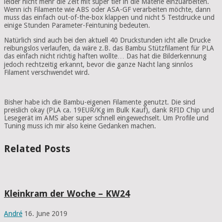
leider nicht mehr die Zeit mit super tief in die Materie einzuarbeiten.
Wenn ich Filamente wie ABS oder ASA-GF verarbeiten möchte, dann
muss das einfach out-of-the-box klappen und nicht 5 Testdrucke und
einige Stunden Parameter-Feintuning bedeuten.
Natürlich sind auch bei den aktuell 40 Druckstunden icht alle Drucke
reibungslos verlaufen, da wäre z.B. das Bambu Stützfilament für
PLA
das einfach nicht richtig haften wollte… Das hat die Bilderkennung
jedoch rechtzeitig erkannt, bevor die ganze Nacht lang sinnlos
Filament verschwendet wird.
Bisher habe ich die Bambu-eigenen Filamente genutzt. Die sind
preislich okay (
PLA
ca. 19EUR/Kg im Bulk Kauf), dank RFID Chip und
Lesegerät im AMS aber super schnell eingewechselt. Um Profile und
Tuning muss ich mir also keine Gedanken machen.
Related Posts
Kleinkram der Woche – KW24
André
16. June 2019