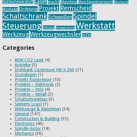
Laser
Kühlschmierstoff
mach3
Maschine
Maschinentransport
Mechanik
Remscheid
Projekt
Ordnung
Montage
Schaltschrank
Spindel
Schweißen
Werkstatt
Steuerung
Umzug
Verkabelung
Werkzeug
Werkzeugwechsler
WZW
Categories
80W CO2 Laser
(4)
Antriebe
(5)
Drehbank Cazeneuve HB-X 360
(21)
Grundlagen
(1)
Projekt Kompressor
(10)
Projekte – Elektronik
(2)
Projekte – Holz
(4)
Projekte – Metall
(2)
Schaltschrankbau
(3)
Siemens Logo!
(1)
Werkzeuge & Maschinen
(34)
General
(147)
Construction & Building
(33)
Electronics
(46)
Spindle motor
(18)
Mechanics
(36)