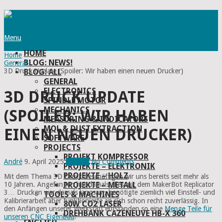
Menu
HOME
Home
BLOG: NEWS!
General
3D Druck Update (Spoiler: Wir haben einen neuen Drucker)
BLOG: ALL
GENERAL
ELECTRONICS
3D DRUCK UPDATE
SPINDLE MOTOR
MECHANICS
(SPOILER: WIR HABEN
MEASURING & INDICATORS
MQL & DUST EXTRACTION
EINEN NEUEN DRUCKER)
SOFTWARE
PROJECTS
PROJEKT KOMPRESSOR
André
9. April 2025
General
No Comments
PROJEKTE – ELEKTRONIK
PROJEKTE – HOLZ
Mit dem Thema 3D Druck beschäftigen wir uns bereits seit mehr als
PROJEKTE – METALL
10 Jahren. Angefangen hat damals alles mit dem MakerBot Replicator
3… Drucken war damals langsam, benötigte ziemlich viel Einstell- und
TOOLS & MACHINES
Kalibrierarbeit aber funktionierte an sich schon recht zuverlässig. In
80W CO2 LASER
den Anfängen unserer Werkstatt entstanden so eine
Menge Teile für
DREHBANK CAZENEUVE HB-X 360
unseren CNC Eigenbau
.