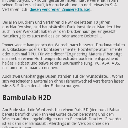
mit dem Anycubic Photon gestartet haben. Mittlerweile hat Fabian
seinen Drucker verkauft, ich drucke ab und an noch etwas im SLA
Verfahren. z.B.
diesen verlorenen Zimmerschlüssel
…
Bei allen Druckern und Verfahren die wir die letzten 10 Jahren
durchlaufen sind, sind hauptsächlich Funktionsteile entstanden. Und
auch in der Werkstatt haben wir den Drucker häufiger eingesetzt.
Natürlich gab es auch mal das ein oder andere Dekoteil…
Immer wieder kam jedoch der Wunsch nach besseren Druckmaterialien
auf. Glasfaser- oder Carbonfaserfilamente, Hochtemperaturfilamente
oder auch mal TPU. Für viele dieser “Engineering Materials” benötigt
man neben einem Hochtemperaturextruder auch ein entsprechend
heißes Heizbett und teilweise eine Bauraumheizung. PC, ASA, ABS,
etc. um nur ein paar zu nennen.
Auch zwei unabhängige Düsen standen auf der Wunschliste… Womit
sich verschiedene Materialien ohne Filamentwechsel verarbeiten lassen,
wie z.B. Stützmaterial oder Farbmischungen.
Bambulab H2D
Am Ende stand die Wahl zwischen einem Raise3D (den nutzt Fabian
bereits beruflich und kann viel Gutes davon berichten) und dem
Warten auf den angekündigten neuen Bambulab Drucker. Geworden
ist es dann der Bambulab. Allerdings in der Version ohne den
(albernen!) Laser…