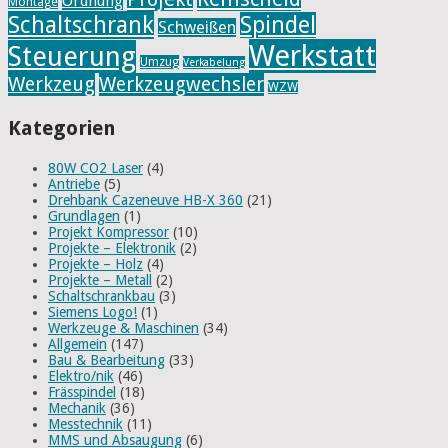
Ordnung
Montage
Schaltschrank
Spindel
Schweißen
Werkstatt
Steuerung
Umzug
Verkabelung
Werkzeug
Werkzeugwechsler
WZW
Kategorien
80W CO2 Laser
(4)
Antriebe
(5)
Drehbank Cazeneuve HB-X 360
(21)
Grundlagen
(1)
Projekt Kompressor
(10)
Projekte – Elektronik
(2)
Projekte – Holz
(4)
Projekte – Metall
(2)
Schaltschrankbau
(3)
Siemens Logo!
(1)
Werkzeuge & Maschinen
(34)
Allgemein
(147)
Bau & Bearbeitung
(33)
Elektro/nik
(46)
Frässpindel
(18)
Mechanik
(36)
Messtechnik
(11)
MMS und Absaugung
(6)