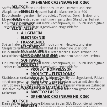
DREHBANK CAZENEUVE HB-X 360
DEUTSCH
Später haben wir den Drucker noch um ein Heizbett und eine
ENGLISH
Glasplatte erweitert. Insgesamt hat die Maschine über 600
Druckstunden gesehen, lief bis zuletzt Tadellos. Dorch Treiber und
HOME
Möglichkeiten entstrachen nicht mehr ganz dem Stand der Technik.
Ein Umrüstungsprojekt auf mehr Rechenpower, BL Touch und digitale
BLOG:NEWS!
Treiber ist aus Zeitmangel irgendwann eingeschlafen…
BLOG: ALLES
ALLGEMEIN
ELEKTRO/NIK
FRÄSSPINDEL
Später haben wir den Drucker noch um ein Heizbett und eine
MECHANIK
Glasplatte erweitert. Insgesamt hat die Maschine über 600
MESSTECHNIK
Druckstunden gesehen, lief bis zuletzt tadellos. Doch Treiber und
MMS & ABSAUGUNG
Möglichkeiten entsprachen nicht mehr ganz dem Stand der Technik.
SOFTWARE
Ein Umrüstungsprojekt auf mehr Rechenpower, BL Touch und digitale
PROJEKTE
Treiber ist aus Zeitmangel irgendwann eingeschlafen…
PROJEKT KOMPRESSOR
PROJEKTE – ELEKTRONIK
Stattdessen sind wir beide in Richtung Creality durchgestartet, Fabian
PROJEKTE – HOLZ
mit einem getunten Ender3 Standard, ich etwas später mit dem dann
PROJEKTE – METALL
verfügbaren Ender3S1. Mit den Druckergebnissen waren wir zufrieden
WERKZEUG & MASCHINEN
und auch die Geschwindigkeit lag deutlich über dem gewohnten des
80W CO2 LASER
MakerBot.
DREHBANK CAZENEUVE HB-X 360
DEUTSCH
Dann gab es da noch eine Exkursion in den SLA Druck, die wir beide
ENGLISH