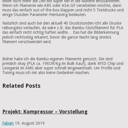
leider nicht mehr die Zeit mit super tief in die Materie einzuarbeiten.
Wenn ich Filamente wie ABS oder ASA-GF verarbeiten möchte, dann
muss das einfach out-of-the-box klappen und nicht 5 Testdrucke und
einige Stunden Parameter-Feintuning bedeuten.
Natürlich sind auch bei den aktuell 40 Druckstunden icht alle Drucke
reibungslos verlaufen, da wäre z.B. das Bambu Stützfilament für
PLA
das einfach nicht richtig haften wollte… Das hat die Bilderkennung
jedoch rechtzeitig erkannt, bevor die ganze Nacht lang sinnlos
Filament verschwendet wird.
Bisher habe ich die Bambu-eigenen Filamente genutzt. Die sind
preislich okay (
PLA
ca. 19EUR/Kg im Bulk Kauf), dank RFID Chip und
Lesegerät im AMS aber super schnell eingewechselt. Um Profile und
Tuning muss ich mir also keine Gedanken machen.
Related Posts
Projekt: Kompressor – Vorstellung
Fabian
19. August 2019