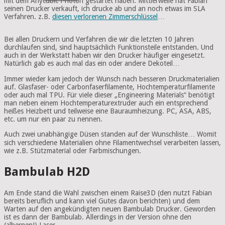
mit dem Anycubic Photon gestartet haben. Mittlerweile hat Fabian
seinen Drucker verkauft, ich drucke ab und an noch etwas im SLA
Verfahren. z.B.
diesen verlorenen Zimmerschlüssel
…
Bei allen Druckern und Verfahren die wir die letzten 10 Jahren
durchlaufen sind, sind hauptsächlich Funktionsteile entstanden. Und
auch in der Werkstatt haben wir den Drucker häufiger eingesetzt.
Natürlich gab es auch mal das ein oder andere Dekoteil…
Immer wieder kam jedoch der Wunsch nach besseren Druckmaterialien
auf. Glasfaser- oder Carbonfaserfilamente, Hochtemperaturfilamente
oder auch mal TPU. Für viele dieser „Engineering Materials“ benötigt
man neben einem Hochtemperaturextruder auch ein entsprechend
heißes Heizbett und teilweise eine Bauraumheizung. PC, ASA, ABS,
etc. um nur ein paar zu nennen.
Auch zwei unabhängige Düsen standen auf der Wunschliste… Womit
sich verschiedene Materialien ohne Filamentwechsel verarbeiten lassen,
wie z.B. Stützmaterial oder Farbmischungen.
Bambulab H2D
Am Ende stand die Wahl zwischen einem Raise3D (den nutzt Fabian
bereits beruflich und kann viel Gutes davon berichten) und dem
Warten auf den angekündigten neuen Bambulab Drucker. Geworden
ist es dann der Bambulab. Allerdings in der Version ohne den
(albernen!) Laser…