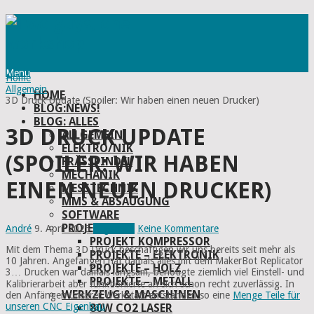
Menu
Home
Allgemein
HOME
3D Druck Update (Spoiler: Wir haben einen neuen Drucker)
BLOG:NEWS!
BLOG: ALLES
3D DRUCK UPDATE
ALLGEMEIN
ELEKTRO/NIK
(SPOILER: WIR HABEN
FRÄSSPINDEL
MECHANIK
EINEN NEUEN DRUCKER)
MESSTECHNIK
MMS & ABSAUGUNG
SOFTWARE
PROJEKTE
André
9. April 2025
Allgemein
Keine Kommentare
PROJEKT KOMPRESSOR
Mit dem Thema 3D Druck beschäftigen wir uns bereits seit mehr als
PROJEKTE – ELEKTRONIK
10 Jahren. Angefangen hat damals alles mit dem MakerBot Replicator
PROJEKTE – HOLZ
3… Drucken war damals langsam, benötigte ziemlich viel Einstell- und
PROJEKTE – METALL
Kalibrierarbeit aber funktionierte an sich schon recht zuverlässig. In
WERKZEUG & MASCHINEN
den Anfängen unserer Werkstatt entstanden so eine
Menge Teile für
unseren CNC Eigenbau
.
80W CO2 LASER