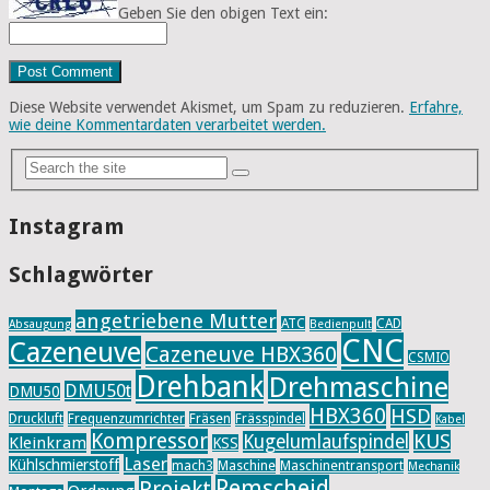
Geben Sie den obigen Text ein:
Diese Website verwendet Akismet, um Spam zu reduzieren.
Erfahre,
wie deine Kommentardaten verarbeitet werden.
Instagram
Schlagwörter
angetriebene Mutter
ATC
CAD
Absaugung
Bedienpult
CNC
Cazeneuve
Cazeneuve HBX360
CSMIO
Drehbank
Drehmaschine
DMU50t
DMU50
HBX360
HSD
Druckluft
Frequenzumrichter
Fräsen
Frässpindel
Kabel
Kompressor
KUS
Kugelumlaufspindel
Kleinkram
KSS
Laser
Kühlschmierstoff
mach3
Maschine
Maschinentransport
Mechanik
Remscheid
Projekt