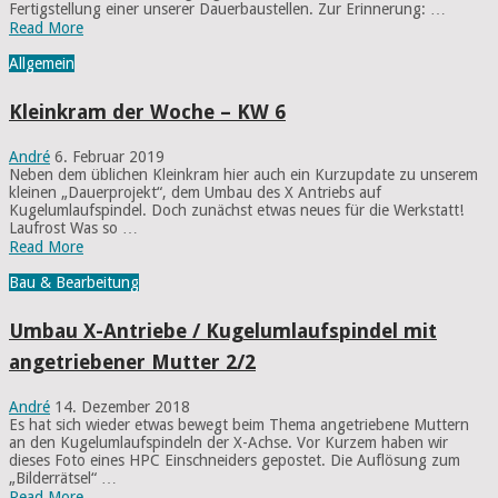
Fertigstellung einer unserer Dauerbaustellen. Zur Erinnerung: …
Read More
Allgemein
Kleinkram der Woche – KW 6
André
6. Februar 2019
Neben dem üblichen Kleinkram hier auch ein Kurzupdate zu unserem
kleinen „Dauerprojekt“, dem Umbau des X Antriebs auf
Kugelumlaufspindel. Doch zunächst etwas neues für die Werkstatt!
Laufrost Was so …
Read More
Bau & Bearbeitung
Umbau X-Antriebe / Kugelumlaufspindel mit
angetriebener Mutter 2/2
André
14. Dezember 2018
Es hat sich wieder etwas bewegt beim Thema angetriebene Muttern
an den Kugelumlaufspindeln der X-Achse. Vor Kurzem haben wir
dieses Foto eines HPC Einschneiders gepostet. Die Auflösung zum
„Bilderrätsel“ …
Read More