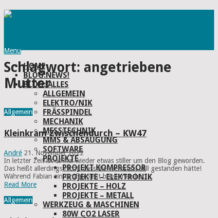
Menu
Schlagwort:
angetriebene
HOME
BLOG:NEWS!
Mutter
BLOG: ALLES
ALLGEMEIN
ELEKTRO/NIK
FRÄSSPINDEL
Allgemein
MECHANIK
MESSTECHNIK
Kleinkram Zwischendurch – KW47
MMS & ABSAUGUNG
SOFTWARE
André
21. November 2022
PROJEKTE
In letzter Zeit ist es mal wieder etwas stiller um den Blog geworden.
PROJEKT KOMPRESSOR
Das heißt allerdings nicht, dass die Werkstatt still gestanden hätte!
PROJEKTE – ELEKTRONIK
Während Fabian ein Großprojekt begonnen hat …
Read More
PROJEKTE – HOLZ
PROJEKTE – METALL
Allgemein
WERKZEUG & MASCHINEN
80W CO2 LASER