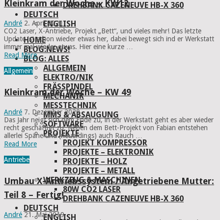
Kleinkram der Woche – KW12
DREHBANK CAZENEUVE HB-X 360
DEUTSCH
ENGLISH
André
2. April 2021
CO2 Laser, X-Antriebe, Projekt „Bett“, und vieles mehr! Das letzte
Update ist schon wieder etwas her, dabei bewegt sich ind er Werkstatt
HOME
immer mal wieder etwas. Hier eine kurze …
BLOG:NEWS!
Read More
BLOG: ALLES
ALLGEMEIN
Allgemein
ELEKTRO/NIK
FRÄSSPINDEL
Kleinkram der Woche – KW 49
MECHANIK
MESSTECHNIK
André
7. Dezember 2020
MMS & ABSAUGUNG
Das Jahr neigt sich dem Ende zu, in der Werkstatt geht es aber wieder
SOFTWARE
recht geschäftigt zu. Neben dem Bett-Projekt von Fabian entstehen
PROJEKTE
allerlei Späne und (neuerdings) auch Rauch …
PROJEKT KOMPRESSOR
Read More
PROJEKTE – ELEKTRONIK
Antriebe
PROJEKTE – HOLZ
PROJEKTE – METALL
WERKZEUG & MASCHINEN
Umbau X-Antriebssystem / Angetriebene Mutter:
80W CO2 LASER
Teil 8 – Fertig!
DREHBANK CAZENEUVE HB-X 360
DEUTSCH
André
21. Mai 2019
ENGLISH