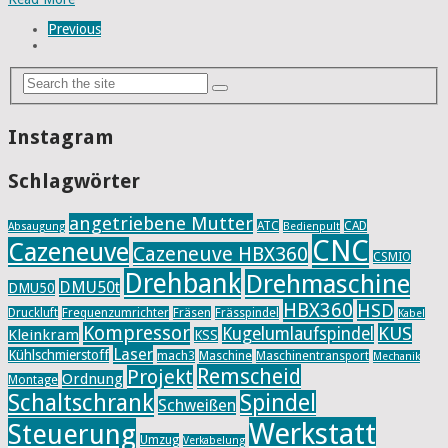
Previous
Instagram
Schlagwörter
angetriebene Mutter
ATC
CAD
Absaugung
Bedienpult
CNC
Cazeneuve
Cazeneuve HBX360
CSMIO
Drehbank
Drehmaschine
DMU50t
DMU50
HBX360
HSD
Druckluft
Frequenzumrichter
Fräsen
Frässpindel
Kabel
Kompressor
KUS
Kugelumlaufspindel
Kleinkram
KSS
Laser
Kühlschmierstoff
mach3
Maschine
Maschinentransport
Mechanik
Remscheid
Projekt
Ordnung
Montage
Schaltschrank
Spindel
Schweißen
Werkstatt
Steuerung
Umzug
Verkabelung