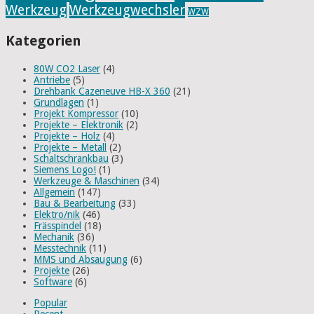
Werkzeug
Werkzeugwechsler
WZW
Kategorien
80W CO2 Laser
(4)
Antriebe
(5)
Drehbank Cazeneuve HB-X 360
(21)
Grundlagen
(1)
Projekt Kompressor
(10)
Projekte – Elektronik
(2)
Projekte – Holz
(4)
Projekte – Metall
(2)
Schaltschrankbau
(3)
Siemens Logo!
(1)
Werkzeuge & Maschinen
(34)
Allgemein
(147)
Bau & Bearbeitung
(33)
Elektro/nik
(46)
Frässpindel
(18)
Mechanik
(36)
Messtechnik
(11)
MMS und Absaugung
(6)
Projekte
(26)
Software
(6)
Popular