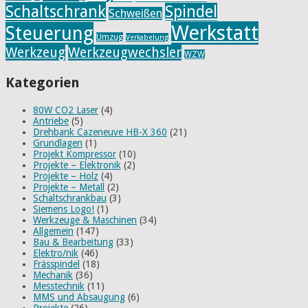
Schaltschrank
Spindel
Schweißen
Werkstatt
Steuerung
Umzug
Verkabelung
Werkzeug
Werkzeugwechsler
WZW
Kategorien
80W CO2 Laser
(4)
Antriebe
(5)
Drehbank Cazeneuve HB-X 360
(21)
Grundlagen
(1)
Projekt Kompressor
(10)
Projekte – Elektronik
(2)
Projekte – Holz
(4)
Projekte – Metall
(2)
Schaltschrankbau
(3)
Siemens Logo!
(1)
Werkzeuge & Maschinen
(34)
Allgemein
(147)
Bau & Bearbeitung
(33)
Elektro/nik
(46)
Frässpindel
(18)
Mechanik
(36)
Messtechnik
(11)
MMS und Absaugung
(6)