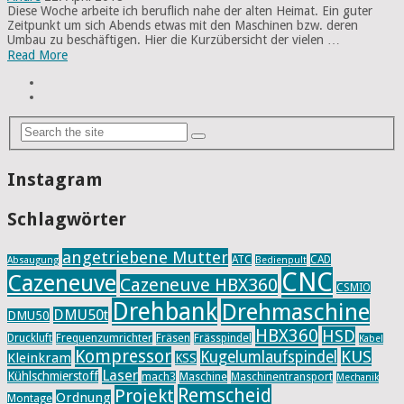
Diese Woche arbeite ich beruflich nahe der alten Heimat. Ein guter
Zeitpunkt um sich Abends etwas mit den Maschinen bzw. deren
Umbau zu beschäftigen. Hier die Kurzübersicht der vielen …
Read More
Instagram
Schlagwörter
angetriebene Mutter
ATC
CAD
Absaugung
Bedienpult
CNC
Cazeneuve
Cazeneuve HBX360
CSMIO
Drehbank
Drehmaschine
DMU50t
DMU50
HBX360
HSD
Druckluft
Frequenzumrichter
Fräsen
Frässpindel
Kabel
Kompressor
KUS
Kugelumlaufspindel
Kleinkram
KSS
Laser
Kühlschmierstoff
mach3
Maschine
Maschinentransport
Mechanik
Remscheid
Projekt
Ordnung
Montage