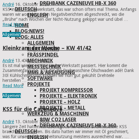
DREHBANK CAZENEUVE HB-X 360
André
16. Oktober 2020
DEUTSCH
KSS in der Hobbywerkstatt, das war schon öfters mal Thema. Anfangs
waren wir von den vielen Negativberichten abgeschreckt, wo die
ENGLISH
„Brühe“ nach Wochen der Nicht-Nutzung gekippt war und übel …
Read More
HOME
BLOG:NEWS!
Allgemein
BLOG: ALLES
ALLGEMEIN
Kleinkram der Woche – KW 41/42
ELEKTRO/NIK
FRÄSSPINDEL
MECHANIK
André
13. Oktober 2020
Es ist mal wieder einiges in der Werkstatt passiert. Hier kommt die
MESSTECHNIK
Zusammenfassung. KSS für die Drehmaschine Ölschwaden adé! Dank
MMS & ABSAUGUNG
30l Kühlschmierstoff können wir nun gut gekühlt Drehteile
SOFTWARE
herstellen …
PROJEKTE
Read More
PROJEKT KOMPRESSOR
PROJEKTE – ELEKTRONIK
Allgemein
PROJEKTE – HOLZ
PROJEKTE – METALL
KSS für die Cazeneuve
WERKZEUG & MASCHINEN
80W CO2 LASER
André
13. Oktober 2020
DREHBANK CAZENEUVE HB-X 360
Längere Zeit hatten wir überlegt ob wir an der Drehmaschine KSS
DEUTSCH
brauchen und wollen. Bis dato hatten wir immer mit Öl geschmiert,
was für unsere Gelegenheitsnutzung meistens ausreichend war. …
ENGLISH