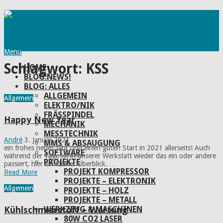
Menu
Schlagwort:
KSS
HOME
BLOG:NEWS!
BLOG: ALLES
ALLGEMEIN
Allgemein
ELEKTRO/NIK
FRÄSSPINDEL
Happy New Year
MECHANIK
MESSTECHNIK
André
3. Januar 2021
MMS & ABSAUGUNG
ein frohes neues Jahr und einen guten Start in 2021 allerseits! Auch
SOFTWARE
während der Tage ist in unserer Werkstatt wieder das ein oder andere
PROJEKTE
passiert, hier ein kleiner Überblick. …
PROJEKT KOMPRESSOR
Read More
PROJEKTE – ELEKTRONIK
Allgemein
PROJEKTE – HOLZ
PROJEKTE – METALL
WERKZEUG & MASCHINEN
Kühlschmierstoff – Wartung
80W CO2 LASER