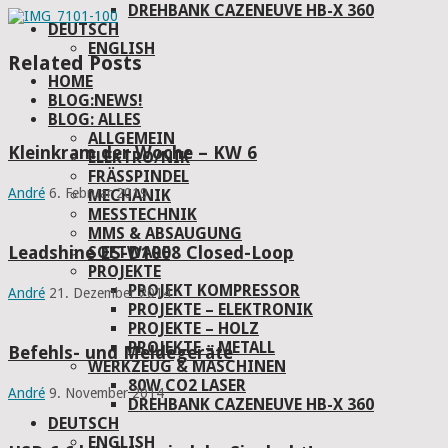
DREHBANK CAZENEUVE HB-X 360
DEUTSCH
ENGLISH
Related Posts
HOME
BLOG:NEWS!
BLOG: ALLES
ALLGEMEIN
Kleinkram der Woche – KW 6
ELEKTRO/NIK
FRÄSSPINDEL
André
6. Februar 2019
MECHANIK
MESSTECHNIK
MMS & ABSAUGUNG
Leadshine ES-D1008 Closed-Loop
SOFTWARE
PROJEKTE
PROJEKT KOMPRESSOR
André
21. Dezember 2014
PROJEKTE – ELEKTRONIK
PROJEKTE – HOLZ
PROJEKTE – METALL
Befehls- und Meldegeräte
WERKZEUG & MASCHINEN
80W CO2 LASER
André
9. November 2014
DREHBANK CAZENEUVE HB-X 360
DEUTSCH
ENGLISH