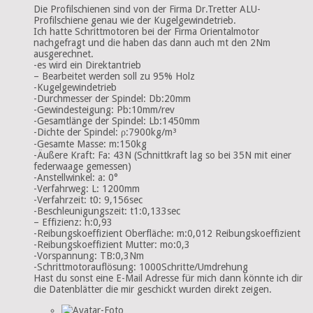
Die Profilschienen sind von der Firma Dr.Tretter ALU-
Profilschiene genau wie der Kugelgewindetrieb.
Ich hatte Schrittmotoren bei der Firma Orientalmotor
nachgefragt und die haben das dann auch mt den 2Nm
ausgerechnet.
-es wird ein Direktantrieb
– Bearbeitet werden soll zu 95% Holz
-Kugelgewindetrieb
-Durchmesser der Spindel: Db:20mm
-Gewindesteigung: Pb:10mm/rev
-Gesamtlänge der Spindel: Lb:1450mm
-Dichte der Spindel: ρ:7900kg/m³
-Gesamte Masse: m:150kg
-Äußere Kraft: Fa: 43N (Schnittkraft lag so bei 35N mit einer
federwaage gemessen)
-Anstellwinkel: a: 0°
-Verfahrweg: L: 1200mm
-Verfahrzeit: t0: 9,156sec
-Beschleunigungszeit: t1:0,133sec
– Effizienz: h:0,93
-Reibungskoeffizient Oberfläche: m:0,012 Reibungskoeffizient
-Reibungskoeffizient Mutter: mo:0,3
-Vorspannung: TB:0,3Nm
-Schrittmotorauflösung: 1000Schritte/Umdrehung
Hast du sonst eine E-Mail Adresse für mich dann könnte ich dir
die Datenblätter die mir geschickt wurden direkt zeigen.