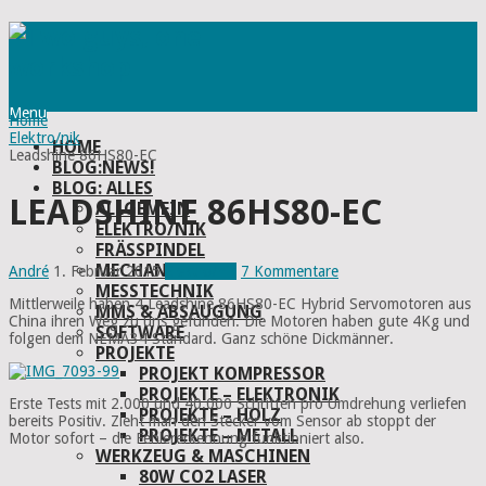
Menu
Home
Elektro/nik
HOME
Leadshine 86HS80-EC
BLOG:NEWS!
BLOG: ALLES
LEADSHINE 86HS80-EC
ALLGEMEIN
ELEKTRO/NIK
FRÄSSPINDEL
MECHANIK
André
1. Februar 2015
Elektro/nik
7 Kommentare
MESSTECHNIK
Mittlerweile haben 4 Leadshine 86HS80-EC Hybrid Servomotoren aus
MMS & ABSAUGUNG
China ihren Weg zu uns gefunden. Die Motoren haben gute 4Kg und
SOFTWARE
folgen dem NEMA34 Standard. Ganz schöne Dickmänner.
PROJEKTE
PROJEKT KOMPRESSOR
PROJEKTE – ELEKTRONIK
Erste Tests mit 2.000 und 40.000 Schritten pro Umdrehung verliefen
PROJEKTE – HOLZ
bereits Positiv. Zieht man den Stecker vom Sensor ab stoppt der
PROJEKTE – METALL
Motor sofort – die Fehlererkennung funktioniert also.
WERKZEUG & MASCHINEN
80W CO2 LASER