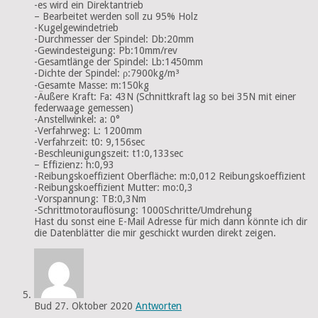
-es wird ein Direktantrieb
– Bearbeitet werden soll zu 95% Holz
-Kugelgewindetrieb
-Durchmesser der Spindel: Db:20mm
-Gewindesteigung: Pb:10mm/rev
-Gesamtlänge der Spindel: Lb:1450mm
-Dichte der Spindel: ρ:7900kg/m³
-Gesamte Masse: m:150kg
-Äußere Kraft: Fa: 43N (Schnittkraft lag so bei 35N mit einer
federwaage gemessen)
-Anstellwinkel: a: 0°
-Verfahrweg: L: 1200mm
-Verfahrzeit: t0: 9,156sec
-Beschleunigungszeit: t1:0,133sec
– Effizienz: h:0,93
-Reibungskoeffizient Oberfläche: m:0,012 Reibungskoeffizient
-Reibungskoeffizient Mutter: mo:0,3
-Vorspannung: TB:0,3Nm
-Schrittmotorauflösung: 1000Schritte/Umdrehung
Hast du sonst eine E-Mail Adresse für mich dann könnte ich dir
die Datenblätter die mir geschickt wurden direkt zeigen.
Bud
27. Oktober 2020
Antworten