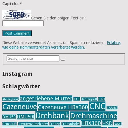
Captcha
*
Geben Sie den obigen Text ein:
Diese Website verwendet Akismet, um Spam zu reduzieren.
Erfahre,
wie deine Kommentardaten verarbeitet werden.
Instagram
Schlagwörter
angetriebene Mutter
ATC
CAD
Absaugung
Bedienpult
CNC
Cazeneuve
Cazeneuve HBX360
CSMIO
Drehbank
Drehmaschine
DMU50t
DMU50
HBX360
HSD
Druckluft
Frequenzumrichter
Fräsen
Frässpindel
Kabel