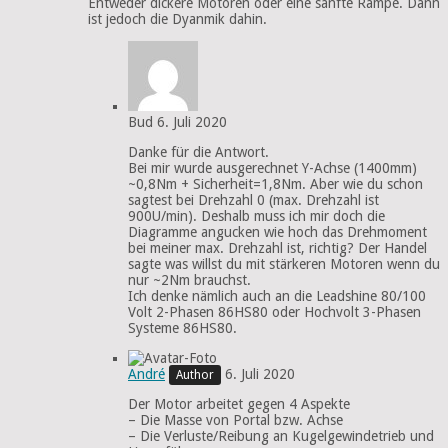
Entweder dickere Motoren oder eine sanfte Rampe. Dann
ist jedoch die Dyanmik dahin.
Bud
6. Juli 2020
Danke für die Antwort.
Bei mir wurde ausgerechnet Y-Achse (1400mm)
~0,8Nm + Sicherheit=1,8Nm. Aber wie du schon
sagtest bei Drehzahl 0 (max. Drehzahl ist
900U/min). Deshalb muss ich mir doch die
Diagramme angucken wie hoch das Drehmoment
bei meiner max. Drehzahl ist, richtig? Der Handel
sagte was willst du mit stärkeren Motoren wenn du
nur ~2Nm brauchst.
Ich denke nämlich auch an die Leadshine 80/100
Volt 2-Phasen 86HS80 oder Hochvolt 3-Phasen
Systeme 86HS80.
André
6. Juli 2020
Der Motor arbeitet gegen 4 Aspekte
– Die Masse von Portal bzw. Achse
– Die Verluste/Reibung an Kugelgewindetrieb und