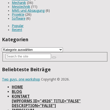
Mechanik
(36)
Messtechnik
(11)
MMS und Absaugung
(6)
Projekte
(26)
Software
(6)
Popular
Recent
Kategorien
Kategorien
Beliebteste Beiträge
Two guys, one workshop
Copyright © 2026.
HOME
BLOG
KONTAKT
[WPFORMS ID="4926" TITLE="FALSE"
DESCRIPTION="FALSE"]