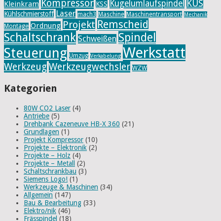
Kompressor
KUS
Kugelumlaufspindel
Kleinkram
KSS
Laser
Kühlschmierstoff
mach3
Maschine
Maschinentransport
Mechanik
Remscheid
Projekt
Ordnung
Montage
Schaltschrank
Spindel
Schweißen
Werkstatt
Steuerung
Umzug
Verkabelung
Werkzeug
Werkzeugwechsler
WZW
Kategorien
80W CO2 Laser
(4)
Antriebe
(5)
Drehbank Cazeneuve HB-X 360
(21)
Grundlagen
(1)
Projekt Kompressor
(10)
Projekte – Elektronik
(2)
Projekte – Holz
(4)
Projekte – Metall
(2)
Schaltschrankbau
(3)
Siemens Logo!
(1)
Werkzeuge & Maschinen
(34)
Allgemein
(147)
Bau & Bearbeitung
(33)
Elektro/nik
(46)
Frässpindel
(18)