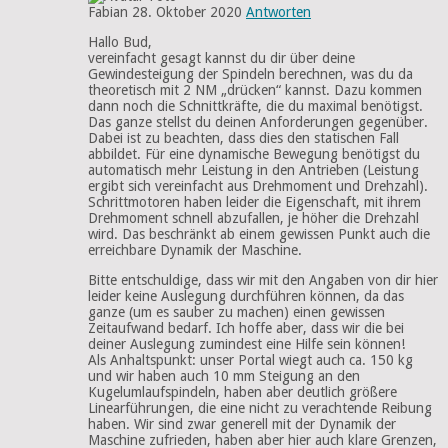
Fabian
28. Oktober 2020
Antworten
Hallo Bud,
vereinfacht gesagt kannst du dir über deine
Gewindesteigung der Spindeln berechnen, was du da
theoretisch mit 2 NM „drücken“ kannst. Dazu kommen
dann noch die Schnittkräfte, die du maximal benötigst.
Das ganze stellst du deinen Anforderungen gegenüber.
Dabei ist zu beachten, dass dies den statischen Fall
abbildet. Für eine dynamische Bewegung benötigst du
automatisch mehr Leistung in den Antrieben (Leistung
ergibt sich vereinfacht aus Drehmoment und Drehzahl).
Schrittmotoren haben leider die Eigenschaft, mit ihrem
Drehmoment schnell abzufallen, je höher die Drehzahl
wird. Das beschränkt ab einem gewissen Punkt auch die
erreichbare Dynamik der Maschine.
Bitte entschuldige, dass wir mit den Angaben von dir hier
leider keine Auslegung durchführen können, da das
ganze (um es sauber zu machen) einen gewissen
Zeitaufwand bedarf. Ich hoffe aber, dass wir die bei
deiner Auslegung zumindest eine Hilfe sein können!
Als Anhaltspunkt: unser Portal wiegt auch ca. 150 kg
und wir haben auch 10 mm Steigung an den
Kugelumlaufspindeln, haben aber deutlich größere
Linearführungen, die eine nicht zu verachtende Reibung
haben. Wir sind zwar generell mit der Dynamik der
Maschine zufrieden, haben aber hier auch klare Grenzen,