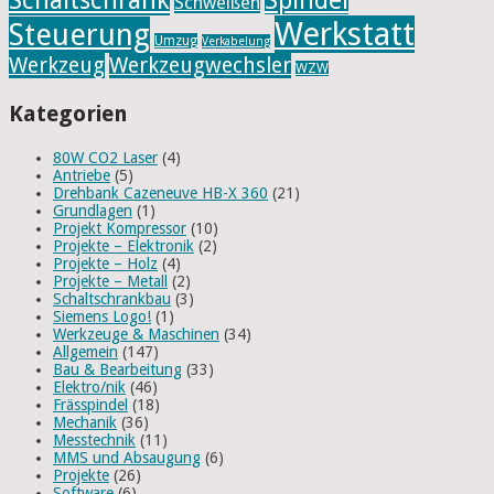
Schaltschrank
Spindel
Schweißen
Werkstatt
Steuerung
Umzug
Verkabelung
Werkzeug
Werkzeugwechsler
WZW
Kategorien
80W CO2 Laser
(4)
Antriebe
(5)
Drehbank Cazeneuve HB-X 360
(21)
Grundlagen
(1)
Projekt Kompressor
(10)
Projekte – Elektronik
(2)
Projekte – Holz
(4)
Projekte – Metall
(2)
Schaltschrankbau
(3)
Siemens Logo!
(1)
Werkzeuge & Maschinen
(34)
Allgemein
(147)
Bau & Bearbeitung
(33)
Elektro/nik
(46)
Frässpindel
(18)
Mechanik
(36)
Messtechnik
(11)
MMS und Absaugung
(6)
Projekte
(26)
Software
(6)