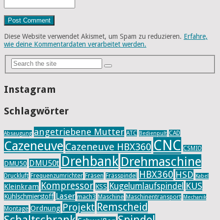
Diese Website verwendet Akismet, um Spam zu reduzieren.
Erfahre,
wie deine Kommentardaten verarbeitet werden.
Instagram
Schlagwörter
angetriebene Mutter
ATC
CAD
Absaugung
Bedienpult
CNC
Cazeneuve
Cazeneuve HBX360
CSMIO
Drehbank
Drehmaschine
DMU50t
DMU50
HBX360
HSD
Druckluft
Frequenzumrichter
Fräsen
Frässpindel
Kabel
Kompressor
KUS
Kugelumlaufspindel
Kleinkram
KSS
Laser
Kühlschmierstoff
mach3
Maschine
Maschinentransport
Mechanik
Remscheid
Projekt
Ordnung
Montage