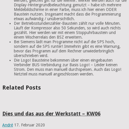
werden, gleiches gilt für die Merker. Merker werden auch für die
Display-Hintergrundbeleuchtung genutzt – habe ich mehrere
Meldebildschirme in einer Farbe, muss ich hier einen ODER
Baustein nutzen. Insgesamt macht dass die Programmierung
etwas aufwändig / unübersichtlich.
Der Betriebsstundenzähler-Baustein zählt nur volle Minuten.
Läuft der Kompressor also 50 Sekunden, so wird auch nichts
gezählt. Hier werden wir mit einem Stoppuhrbaustein und
einem Wischerrelais den BSZ erweitern.
Bei Siemens lädt man Programme nicht auf die SPS hoch,
sondern auf die SPS runter! Immehrin gibt es eine Warnung,
bevor das Programm auf dem Rechner unwiederbringlich
überschrieben wird.
Die Logo! Bausteine bekommen über einen eingebauten
Verbinder BUS-Verbindung zur Basis Logo! – Leider keinen
Strom. Den muss man manuell durchspeisen. Auch das Logo!
Netzteil muss manuell angeschlossen werden.
Related Posts
Dies und das aus der Werkstatt – KW06
André
17. Februar 2020