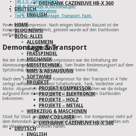
Teil 3,5: Zwischenstand
DREHBANK CAZENEUVE HB-X 360
Teil 4: Montage & Rohrleitungen
DEUTSCH
Teil 5: Inbetriebnahme
ENGLISH
Teil 6: Test, Demontage, Transport, Fazit.
HOME
Finale beim Kompressor. Nach einigen Monaten Bauzeit ist der
Kompressor nun komplett, getestet wurde auf den Dachboden
BLOG:NEWS!
verfrachtet.
BLOG: ALLES
ALLGEMEIN
Demontage & Transport
ELEKTRO/NIK
FRÄSSPINDEL
MECHANIK
Bei der Komstruktion des Kompressors war die Einhaltung der
MESSTECHNIK
Abmessungen elementar wichtig. Sein finaler Bestimmungsort auf dem
Spitzboden der Werkstatt verzeiht hier keine Fehler.
MMS & ABSAUGUNG
SOFTWARE
Nach dem Test musste der Kompressor für den Transport in 4 Teile
PROJEKTE
zerlegt werden: Rahmen mit Schaltschrank, Tank, Verdichter und
PROJEKT KOMPRESSOR
Motor. Abgesehen vom Gewicht (ca. 110 Kg) hätten wir die Anlage
aufgrund ihrer Abmessungen erst gar nicht auf den Dachboden
PROJEKTE – ELEKTRONIK
bekommen.
PROJEKTE – HOLZ
PROJEKTE – METALL
WERKZEUG & MASCHINEN
Stück für Stück gingen die Teile nach oben. Der Kompressor steht auf
80W CO2 LASER
dem Betondach des Heizungs- und Technikraums. Somit sollten sich
DREHBANK CAZENEUVE HB-X 360
die Vibrationen in Grenzen halten.
DEUTSCH
ENGLISH