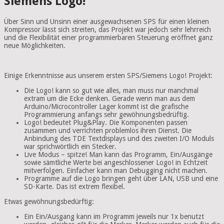
Siemens Logo!
Über Sinn und Unsinn einer ausgewachsenen SPS für einen kleinen
Kompressor lässt sich streiten, das Projekt war jedoch sehr lehrreich
und die Flexibilität einer programmierbaren Steuerung eröffnet ganz
neue Möglichkeiten.
Einige Erkenntnisse aus unserem ersten SPS/Siemens Logo! Projekt:
Die Logo! kann so gut wie alles, man muss nur manchmal
extram um die Ecke denken. Gerade wenn man aus dem
Arduino/Microcontroller Lager kommt ist die grafische
Programmierung anfangs sehr gewöhnungsbedrüftig.
Logo! bedeutet Plug&Play. Die Komponenten passen
zusammen und verrichten problemlos ihren Dienst. Die
Anbindung des TDE Textdisplays und des zweiten I/O Moduls
war sprichwörtlich ein Stecker.
Live Modus – spitze! Man kann das Programm, Ein/Ausgänge
sowie sämtliche Werte bei angeschlossener Logo! in Echtzeit
mitverfolgen. Einfacher kann man Debugging nicht machen.
Programme auf die Logo bringen geht über LAN, USB und eine
SD-Karte. Das ist extrem flexibel.
Etwas gewöhnungsbedürftig:
Ein Ein/Ausgang kann im Programm jeweils nur 1x benutzt