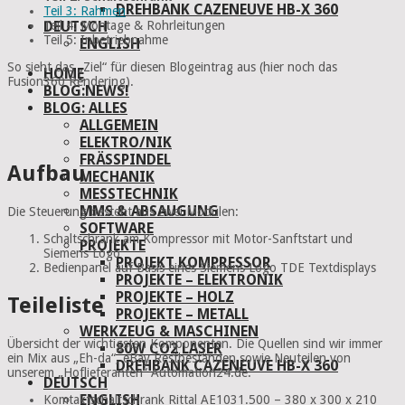
DREHBANK CAZENEUVE HB-X 360
Teil 3: Rahmen
DEUTSCH
Teil 4: Montage & Rohrleitungen
Teil 5: Inbetriebnahme
ENGLISH
So sieht das „Ziel“ für diesen Blogeintrag aus (hier noch das
HOME
Fusion360 Rendering).
BLOG:NEWS!
BLOG: ALLES
ALLGEMEIN
ELEKTRO/NIK
FRÄSSPINDEL
Aufbau
MECHANIK
MESSTECHNIK
MMS & ABSAUGUNG
Die Steuerung besteht aus zwei Modulen:
SOFTWARE
Schaltschrank am Kompressor mit Motor-Sanftstart und
PROJEKTE
Siemens Logo
PROJEKT KOMPRESSOR
Bedienpanel auf Basis eines Siemens Logo TDE Textdisplays
PROJEKTE – ELEKTRONIK
PROJEKTE – HOLZ
Teileliste
PROJEKTE – METALL
WERKZEUG & MASCHINEN
Übersicht der wichtigsten Komponenten. Die Quellen sind wir immer
80W CO2 LASER
ein Mix aus „Eh-da“, eBay Restbeständen sowie Neuteilen von
DREHBANK CAZENEUVE HB-X 360
unserem „Hoflieferanten“ Automation24.de.
DEUTSCH
ENGLISH
Komtaktschaltschrank Rittal AE1031.500 – 380 x 300 x 210