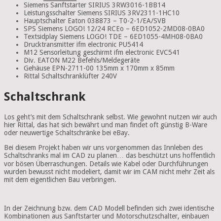
Siemens Sanftstarter SIRIUS 3RW3016-1BB14
Leistungsschalter Siemens SIRIUS 3RV2311-1HC10
Hauptschalter Eaton 038873 – T0-2-1/EA/SVB
SPS Siemens LOGO! 12/24 RCEo – 6ED1052-2MD08-0BA0
Textsidplay Siemens LOGO! TDE – 6ED1055-4MH08-0BA0
Drucktransmitter ifm electronic PU5414
M12 Sensorleitung geschirmt ifm electronic EVC541
Div. EATON M22 Befehls/Meldegeräte
Gehäuse EPN-2711-00 135mm x 170mm x 85mm
Rittal Schaltschranklüfter 240V
Schaltschrank
Los geht’s mit dem Schaltschrank selbst. Wie gewohnt nutzen wir auch
hier Rittal, das hat sich bewährt und man findet oft günstig B-Ware
oder neuwertige Schaltschränke bei eBay.
Bei diesem Projekt haben wir uns vorgenommen das Innleben des
Schaltschranks mal im CAD zu planen… das beschützt uns hoffentlich
vor bösen Überraschungen. Details wie Kabel oder Durchführungen
wurden bewusst nicht modeliert, damit wir im
CAM
nicht mehr Zeit als
mit dem eigentlichen Bau verbringen.
In der Zeichnung bzw. dem CAD Modell befinden sich zwei identische
Kombinationen aus Sanftstarter und Motorschutzschalter, einbauen