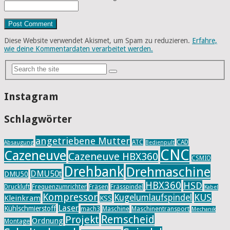
Diese Website verwendet Akismet, um Spam zu reduzieren.
Erfahre,
wie deine Kommentardaten verarbeitet werden.
Instagram
Schlagwörter
angetriebene Mutter
ATC
CAD
Absaugung
Bedienpult
CNC
Cazeneuve
Cazeneuve HBX360
CSMIO
Drehbank
Drehmaschine
DMU50t
DMU50
HBX360
HSD
Druckluft
Frequenzumrichter
Fräsen
Frässpindel
Kabel
Kompressor
KUS
Kugelumlaufspindel
Kleinkram
KSS
Laser
Kühlschmierstoff
mach3
Maschine
Maschinentransport
Mechanik
Remscheid
Projekt
Ordnung
Montage