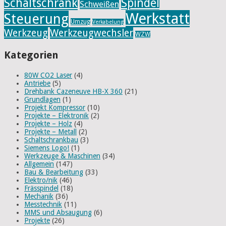
Schaltschrank
Spindel
Schweißen
Werkstatt
Steuerung
Umzug
Verkabelung
Werkzeug
Werkzeugwechsler
WZW
Kategorien
80W CO2 Laser
(4)
Antriebe
(5)
Drehbank Cazeneuve HB-X 360
(21)
Grundlagen
(1)
Projekt Kompressor
(10)
Projekte – Elektronik
(2)
Projekte – Holz
(4)
Projekte – Metall
(2)
Schaltschrankbau
(3)
Siemens Logo!
(1)
Werkzeuge & Maschinen
(34)
Allgemein
(147)
Bau & Bearbeitung
(33)
Elektro/nik
(46)
Frässpindel
(18)
Mechanik
(36)
Messtechnik
(11)
MMS und Absaugung
(6)
Projekte
(26)