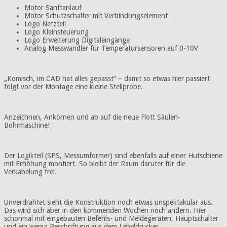
Motor Sanftanlauf
Motor Schutzschalter mit Verbindungselement
Logo Netzteil
Logo Kleinsteuerung
Logo Erweiterung Digitaleingänge
Analog Messwandler für Temperatursensoren auf 0-10V
„Komisch, im CAD hat alles gepasst“ – damit so etwas hier passiert
folgt vor der Montage eine kleine Stellprobe.
Anzeichnen, Ankörnen und ab auf die neue Flott Säulen-
Bohrmaschine!
Der Logikteil (SPS, Messumformer) sind ebenfalls auf einer Hutschiene
mit Erhöhung montiert. So bleibt der Raum daruter für die
Verkabelung frei.
Unverdrahtet sieht die Konstruktion noch etwas unspektakulär aus.
Das wird sich aber in den kommenden Wochen noch ändern. Hier
schonmal mit eingebauten Befehls- und Meldegeräten, Hauptschalter
und ein wenig Beschriftung aus dem Labeldrucker.