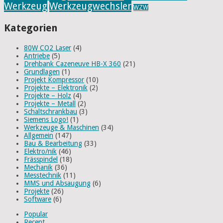
Werkzeug
Werkzeugwechsler
WZW
Kategorien
80W CO2 Laser
(4)
Antriebe
(5)
Drehbank Cazeneuve HB-X 360
(21)
Grundlagen
(1)
Projekt Kompressor
(10)
Projekte – Elektronik
(2)
Projekte – Holz
(4)
Projekte – Metall
(2)
Schaltschrankbau
(3)
Siemens Logo!
(1)
Werkzeuge & Maschinen
(34)
Allgemein
(147)
Bau & Bearbeitung
(33)
Elektro/nik
(46)
Frässpindel
(18)
Mechanik
(36)
Messtechnik
(11)
MMS und Absaugung
(6)
Projekte
(26)
Software
(6)
Popular
Recent