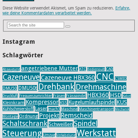
Diese Website verwendet Akismet, um Spam zu reduzieren.
Erfahre,
wie deine Kommentardaten verarbeitet werden.
Instagram
Schlagwörter
angetriebene Mutter
ATC
CAD
Absaugung
Bedienpult
CNC
Cazeneuve
Cazeneuve HBX360
CSMIO
Drehbank
Drehmaschine
DMU50t
DMU50
HBX360
HSD
Druckluft
Frequenzumrichter
Fräsen
Frässpindel
Kabel
Kompressor
KUS
Kugelumlaufspindel
Kleinkram
KSS
Laser
Kühlschmierstoff
mach3
Maschine
Maschinentransport
Mechanik
Remscheid
Projekt
Ordnung
Montage
Schaltschrank
Spindel
Schweißen
Werkstatt
Steuerung
Umzug
Verkabelung