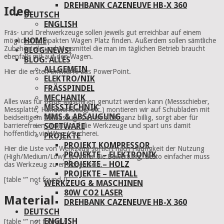
DREHBANK CAZENEUVE HB-X 360
Idee
DEUTSCH
ENGLISH
Fräs- und Drehwerkzeuge sollen jeweils gut erreichbar auf einem
HOME
möglichst kompakten Wagen Platz finden. Außerdem sollen sämtliche
Zubehörteile und Messmittel die man im täglichen Betrieb braucht
BLOG:NEWS!
ebenfalls mit auf den Wagen.
BLOG: ALLES
ALLGEMEIN
Hier die ersten Entwürfe aus PowerPoint.
ELEKTRO/NIK
FRÄSSPINDEL
MECHANIK
Alles was für beide Maschinen genutzt werden kann (Messschieber,
MESSTECHNIK
Messplatte, Handwerkzeug, etc.) montieren wir auf Schubladen mit
MMS & ABSAUGUNG
beidseitigem Vollauszug. Das ist nicht ganz billig, sorgt aber für
barrierefreien Zugriff auf die Werkzeuge und spart uns damit
SOFTWARE
hoffentlich viel Weg / Sucherei.
PROJEKTE
PROJEKT KOMPRESSOR
Hier die Liste von Werkzeug sortiert nach Häufigkeit der Nutzung
PROJEKTE – ELEKTRONIK
(High/Medium/Low). Je höher die Bewertung, desto einfacher muss
PROJEKTE – HOLZ
das Werkzeug zu erreichen sein.
PROJEKTE – METALL
[table “” not found /]
WERKZEUG & MASCHINEN
80W CO2 LASER
Material
DREHBANK CAZENEUVE HB-X 360
DEUTSCH
ENGLISH
[table “” not found /]