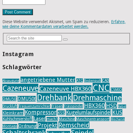
Diese Website verwendet Akismet, um Spam zu reduzieren.
Erfahre,
wie deine Kommentardaten verarbeitet werden.
Instagram
Schlagwörter
angetriebene Mutter
ATC
CAD
Absaugung
Bedienpult
CNC
Cazeneuve
Cazeneuve HBX360
CSMIO
Drehbank
Drehmaschine
DMU50t
DMU50
HBX360
HSD
Druckluft
Frequenzumrichter
Fräsen
Frässpindel
Kabel
Kompressor
KUS
Kugelumlaufspindel
Kleinkram
KSS
Laser
Kühlschmierstoff
mach3
Maschine
Maschinentransport
Mechanik
Remscheid
Projekt
Ordnung
Montage
Schaltschrank
Spindel