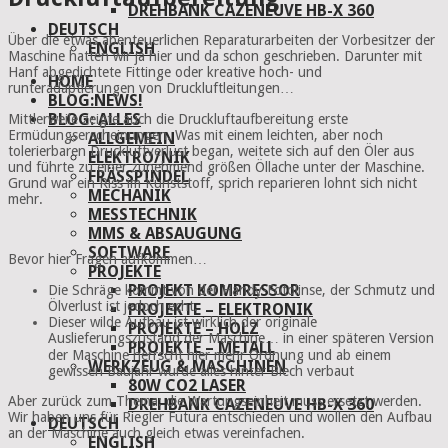
DREHBANK CAZENEUVE HB-X 360
DEUTSCH
Über die etwas abenteuerlichen Reparaturarbeiten der Vorbesitzer der
ENGLISH
Maschine hatten wir ja hier und da schon geschrieben. Darunter mit
Hanf abgedichtete Fittinge oder kreative hoch- und
HOME
runteradaptierungen von Druckluftleitungen…
BLOG:NEWS!
BLOG: ALLES
Mittlerweile zeigte auch die Druckluftaufbereitung erste
Ermüdungserscheinungen. Was mit einem leichten, aber noch
ALLGEMEIN
tolerierbaren Druckluftverlust began, weitete sich auf den Öler aus
ELEKTRO/NIK
und führte zu einer zunehmend größen Öllache unter der Maschine.
FRÄSSPINDEL
Grund war ein Riss im Kunststoff, sprich reparieren lohnt sich nicht
MECHANIK
mehr.
MESSTECHNIK
MMS & ABSAUGUNG
SOFTWARE
Bevor hier Fragen aufkommen…
PROJEKTE
PROJEKT KOMPRESSOR
Die Schräge kommt von der Handy-Fotolinse, der Schmutz und
Ölverlust ist jedoch echt.
PROJEKTE – ELEKTRONIK
Dieser wilde Aufbau ist wirklich der originale
PROJEKTE – HOLZ
Auslieferungszustand der Maschine… in einer späteren Version
PROJEKTE – METALL
der Maschine herrscht hier mehr Ordnung und ab einem
WERKZEUG & MASCHINEN
gewissen Baujahr wurde alles hinter Blech verbaut
80W CO2 LASER
Aber zurück zum Thema: die Wartungseinheit muss ersetzt werden.
DREHBANK CAZENEUVE HB-X 360
Wir haben uns für Riegler Futura entschieden und wollen den Aufbau
DEUTSCH
an der Maschine auch gleich etwas vereinfachen.
ENGLISH