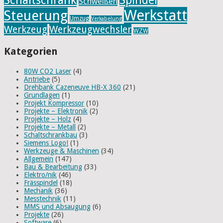
Schweißen
Werkstatt
Steuerung
Umzug
Verkabelung
Werkzeug
Werkzeugwechsler
WZW
Kategorien
80W CO2 Laser
(4)
Antriebe
(5)
Drehbank Cazeneuve HB-X 360
(21)
Grundlagen
(1)
Projekt Kompressor
(10)
Projekte – Elektronik
(2)
Projekte – Holz
(4)
Projekte – Metall
(2)
Schaltschrankbau
(3)
Siemens Logo!
(1)
Werkzeuge & Maschinen
(34)
Allgemein
(147)
Bau & Bearbeitung
(33)
Elektro/nik
(46)
Frässpindel
(18)
Mechanik
(36)
Messtechnik
(11)
MMS und Absaugung
(6)
Projekte
(26)
Software
(6)