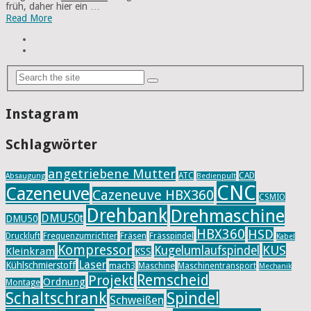
früh, daher hier ein …
Read More
Instagram
Schlagwörter
angetriebene Mutter
ATC
CAD
Absaugung
Bedienpult
CNC
Cazeneuve
Cazeneuve HBX360
CSMIO
Drehbank
Drehmaschine
DMU50t
DMU50
HBX360
HSD
Druckluft
Frequenzumrichter
Fräsen
Frässpindel
Kabel
Kompressor
KUS
Kugelumlaufspindel
Kleinkram
KSS
Laser
Kühlschmierstoff
mach3
Maschine
Maschinentransport
Mechanik
Remscheid
Projekt
Ordnung
Montage
Schaltschrank
Spindel
Schweißen