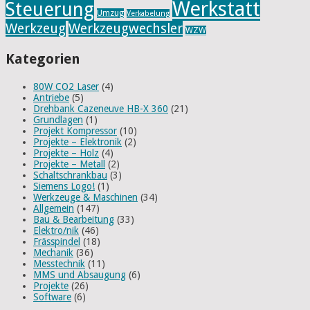
Werkstatt
Steuerung
Umzug
Verkabelung
Werkzeug
Werkzeugwechsler
WZW
Kategorien
80W CO2 Laser
(4)
Antriebe
(5)
Drehbank Cazeneuve HB-X 360
(21)
Grundlagen
(1)
Projekt Kompressor
(10)
Projekte – Elektronik
(2)
Projekte – Holz
(4)
Projekte – Metall
(2)
Schaltschrankbau
(3)
Siemens Logo!
(1)
Werkzeuge & Maschinen
(34)
Allgemein
(147)
Bau & Bearbeitung
(33)
Elektro/nik
(46)
Frässpindel
(18)
Mechanik
(36)
Messtechnik
(11)
MMS und Absaugung
(6)
Projekte
(26)
Software
(6)