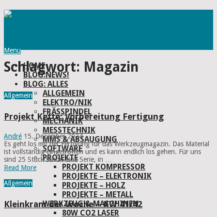
Menu
Schlagwort:
Magazin
HOME
BLOG:NEWS!
BLOG: ALLES
ALLGEMEIN
Allgemein
ELEKTRO/NIK
FRÄSSPINDEL
Projekt Kette: Vorbereitung Fertigung
MECHANIK
MESSTECHNIK
André
15. Dezember 2024
MMS & ABSAUGUNG
Es geht los mit der Fertigung für das Werkzeugmagazin. Das Material
SOFTWARE
ist vollständig eingetroffen und es kann endlich los gehen. Für uns
PROJEKTE
sind 25 Stück schon eine Serie, in …
PROJEKT KOMPRESSOR
Read More
PROJEKTE – ELEKTRONIK
Allgemein
PROJEKTE – HOLZ
PROJEKTE – METALL
WERKZEUG & MASCHINEN
Kleinkram der Woche – KW 41/42
80W CO2 LASER