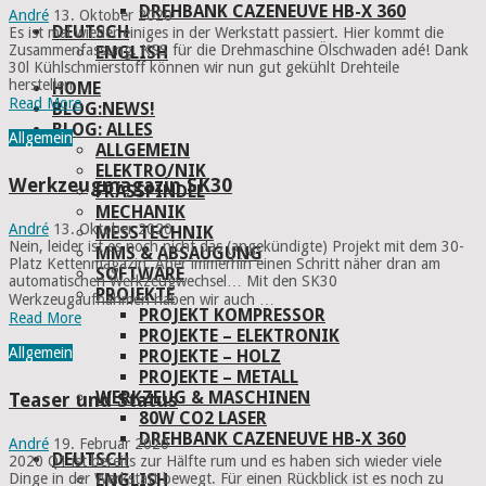
DREHBANK CAZENEUVE HB-X 360
André
13. Oktober 2020
DEUTSCH
Es ist mal wieder einiges in der Werkstatt passiert. Hier kommt die
Zusammenfassung. KSS für die Drehmaschine Ölschwaden adé! Dank
ENGLISH
30l Kühlschmierstoff können wir nun gut gekühlt Drehteile
herstellen …
HOME
Read More
BLOG:NEWS!
BLOG: ALLES
Allgemein
ALLGEMEIN
ELEKTRO/NIK
Werkzeugmagazin SK30
FRÄSSPINDEL
MECHANIK
André
13. Oktober 2020
MESSTECHNIK
Nein, leider ist es noch nicht das (angekündigte) Projekt mit dem 30-
MMS & ABSAUGUNG
Platz Kettenmagazin. Aber immerhin einen Schritt näher dran am
SOFTWARE
automatischen Werkzeugwechsel… Mit den SK30
PROJEKTE
Werkzeugaufnahmen haben wir auch …
PROJEKT KOMPRESSOR
Read More
PROJEKTE – ELEKTRONIK
Allgemein
PROJEKTE – HOLZ
PROJEKTE – METALL
WERKZEUG & MASCHINEN
Teaser und Status
80W CO2 LASER
DREHBANK CAZENEUVE HB-X 360
André
19. Februar 2020
DEUTSCH
2020 Q1 ist bereits zur Hälfte rum und es haben sich wieder viele
Dinge in der Werkstatt bewegt. Für einen Rückblick ist es noch zu
ENGLISH