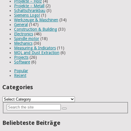
Projekte – Holz
(4)
Projekte – Metall
(2)
Schaltschrankbau
(3)
Siemens Logo!
(1)
Werkzeuge & Maschinen
(34)
General
(147)
Construction & Building
(33)
Electronics
(46)
Spindle motor
(18)
Mechanics
(36)
Measuring & Indicators
(11)
MQL and Dust Extraction
(6)
Projects
(26)
Software
(6)
Popular
Recent
Categories
Categories
Beliebteste Beiträge