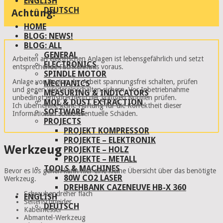
ENGLISH
DEUTSCH
Achtung!
HOME
BLOG: NEWS!
BLOG: ALL
GENERAL
Arbeiten an elektrischen Anlagen ist lebensgefährlich und setzt
ELECTRONICS
entsprechende Fachkenntnis voraus.
SPINDLE MOTOR
Anlage vor Beginn der Arbeit spannungsfrei schalten, prüfen
MECHANICS
und gegen wiedereinschalten sichern. Vor Inbetriebnahme
MEASURING & INDICATORS
unbedingt entsprechend der gültigen Normen prüfen.
MQL & DUST EXTRACTION
Ich übernehme keine Haftung für die Korrektheit dieser
SOFTWARE
Informationen sowie eventuelle Schäden.
PROJECTS
PROJEKT KOMPRESSOR
PROJEKTE – ELEKTRONIK
Werkzeug
PROJEKTE – HOLZ
PROJEKTE – METALL
TOOLS & MACHINES
Bevor es los gehen kann hier eine kleine Übersicht über das benötigte
80W CO2 LASER
Werkzeug.
DREHBANK CAZENEUVE HB-X 360
Schraubendreher flach
ENGLISH
Seitenschneider
DEUTSCH
Kabelmesser
Abmantel-Werkzeug