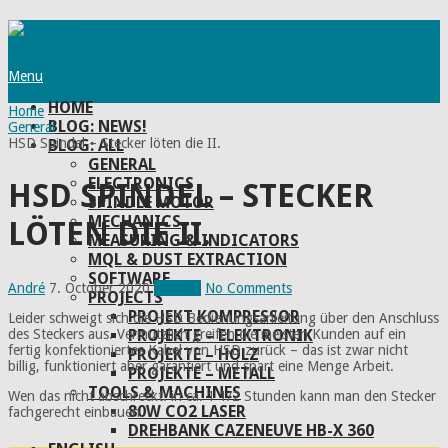
Menu
HOME
Home
BLOG: NEWS!
General
HSD Spindel – Stecker löten die II.
BLOG: ALL
GENERAL
ELECTRONICS
HSD SPINDEL – STECKER
SPINDLE MOTOR
MECHANICS
LÖTEN DIE II.
MEASURING & INDICATORS
MQL & DUST EXTRACTION
SOFTWARE
André
7. October 2020
General
No Comments
PROJECTS
PROJEKT KOMPRESSOR
Leider schweigt sich die HSD Bedienungsanleitung über den Anschluss
PROJEKTE – ELEKTRONIK
des Steckers aus. Vermutzlich greifen die meisten Kunden auf ein
fertig konfektioniertes Kabel von HSD zurück – das ist zwar nicht
PROJEKTE – HOLZ
billig, funktioniert aber garantiert und spart eine Menge Arbeit.
PROJEKTE – METALL
TOOLS & MACHINES
Wen das nicht abschreckt: in ca. 1 1/2 Stunden kann man den Stecker
80W CO2 LASER
fachgerecht einbauen.
DREHBANK CAZENEUVE HB-X 360