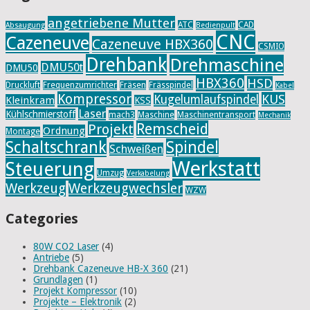
angetriebene Mutter
ATC
CAD
Absaugung
Bedienpult
CNC
Cazeneuve
Cazeneuve HBX360
CSMIO
Drehbank
Drehmaschine
DMU50t
DMU50
HBX360
HSD
Druckluft
Frequenzumrichter
Fräsen
Frässpindel
Kabel
Kompressor
KUS
Kugelumlaufspindel
Kleinkram
KSS
Laser
Kühlschmierstoff
mach3
Maschine
Maschinentransport
Mechanik
Remscheid
Projekt
Ordnung
Montage
Schaltschrank
Spindel
Schweißen
Werkstatt
Steuerung
Umzug
Verkabelung
Werkzeug
Werkzeugwechsler
WZW
Categories
80W CO2 Laser
(4)
Antriebe
(5)
Drehbank Cazeneuve HB-X 360
(21)
Grundlagen
(1)
Projekt Kompressor
(10)
Projekte – Elektronik
(2)