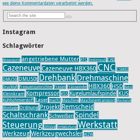
wie deine Kommentardaten verarbeitet werden.
Instagram
Schlagwörter
angetriebene Mutter
ATC
CAD
Absaugung
Bedienpult
CNC
Cazeneuve
Cazeneuve HBX360
CSMIO
Drehbank
Drehmaschine
DMU50t
DMU50
HBX360
HSD
Druckluft
Frequenzumrichter
Fräsen
Frässpindel
Kabel
Kompressor
KUS
Kugelumlaufspindel
Kleinkram
KSS
Laser
Kühlschmierstoff
mach3
Maschine
Maschinentransport
Mechanik
Remscheid
Projekt
Ordnung
Montage
Schaltschrank
Spindel
Schweißen
Werkstatt
Steuerung
Umzug
Verkabelung
Werkzeug
Werkzeugwechsler
WZW