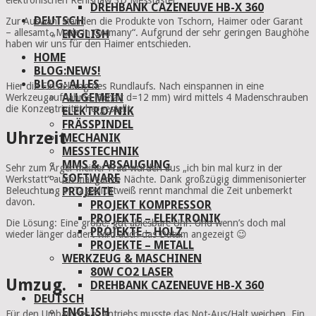
DREHBANK CAZENEUVE HB-X 360
DEUTSCH
Zur Auswahl standen die Produkte von Tschorn, Haimer oder Garant
– allesamt „Made in Germany“. Aufgrund der sehr geringen Baughöhe
ENGLISH
haben wir uns für den Haimer entschieden.
HOME
BLOG:NEWS!
BLOG: ALLES
Hier die Einstellung des Rundlaufs. Nach einspannen in eine
ALLGEMEIN
Werkzeugaufnahme (Schalt d=12 mm) wird mittels 4 Madenschrauben
die Konzentrizität hergestellt.
ELEKTRO/NIK
FRÄSSPINDEL
Uhrzeit
MECHANIK
MESSTECHNIK
MMS & ABSAUGUNG
Sehr zum Ärger meiner Frau wurden aus „ich bin mal kurz in der
SOFTWARE
Werkstatt“ auch mal ganze Nächte. Dank großzügig dimmenisonierter
Beleuchtung in Tageslichtweiß rennt manchmal die Zeit unbemerkt
PROJEKTE
davon.
PROJEKT KOMPRESSOR
PROJEKTE – ELEKTRONIK
Die Lösung: Eine große, gut ablesbare Uhr. Und wenn’s doch mal
PROJEKTE – HOLZ
wieder länger dauert wird auch das Datum angezeigt 😉
PROJEKTE – METALL
WERKZEUG & MASCHINEN
80W CO2 LASER
Umzug.
DREHBANK CAZENEUVE HB-X 360
DEUTSCH
ENGLISH
Für den Umbau des X-Antriebs musste das Not-Aus/Halt weichen. Ein