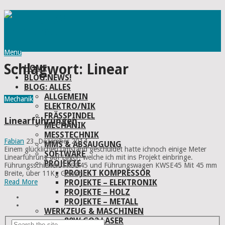
Menu
Schlagwort:
Linear
HOME
BLOG:NEWS!
BLOG: ALLES
ALLGEMEIN
Mechanik
ELEKTRO/NIK
FRÄSSPINDEL
Linearführungen
MECHANIK
MESSTECHNIK
Fabian
23. Dezember 2014
MMS & ABSAUGUNG
Einem glücklichen Umstand geschuldet hatte ichnoch einige Meter
SOFTWARE
Linearführung auf Lager, welche ich mit ins Projekt einbringe.
PROJEKTE
Führungsschienen TKSD45 und Führungswagen KWSE45 Mit 45 mm
PROJEKT KOMPRESSOR
Breite, über 11Kg Gewicht …
PROJEKTE – ELEKTRONIK
Read More
PROJEKTE – HOLZ
PROJEKTE – METALL
WERKZEUG & MASCHINEN
80W CO2 LASER