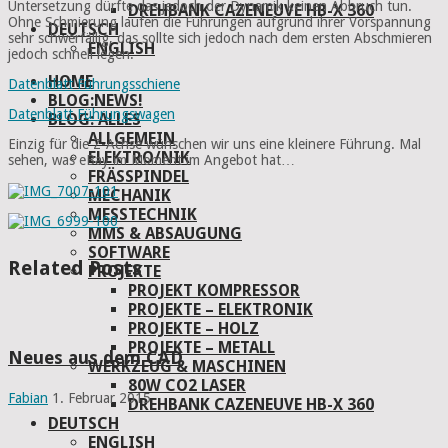
Untersetzung dürfte das jedoch der Dynamik keinen Abbruch tun.
DREHBANK CAZENEUVE HB-X 360
Ohne Schmierung laufen die Führungen aufgrund ihrer Vorspannung
DEUTSCH
sehr schwerfällig, das sollte sich jedoch nach dem ersten Abschmieren
ENGLISH
jedoch schnell legen.
HOME
Datenblatt Führungsschiene
BLOG:NEWS!
Datenblatt Führungswagen
BLOG: ALLES
ALLGEMEIN
Einzig für die Z-Achse wünschen wir uns eine kleinere Führung. Mal
ELEKTRO/NIK
sehen, was eBay im Moment im Angebot hat…
FRÄSSPINDEL
MECHANIK
MESSTECHNIK
MMS & ABSAUGUNG
SOFTWARE
Related Posts
PROJEKTE
PROJEKT KOMPRESSOR
PROJEKTE – ELEKTRONIK
PROJEKTE – HOLZ
PROJEKTE – METALL
Neues aus dem CAD
WERKZEUG & MASCHINEN
80W CO2 LASER
Fabian
1. Februar 2015
DREHBANK CAZENEUVE HB-X 360
DEUTSCH
ENGLISH