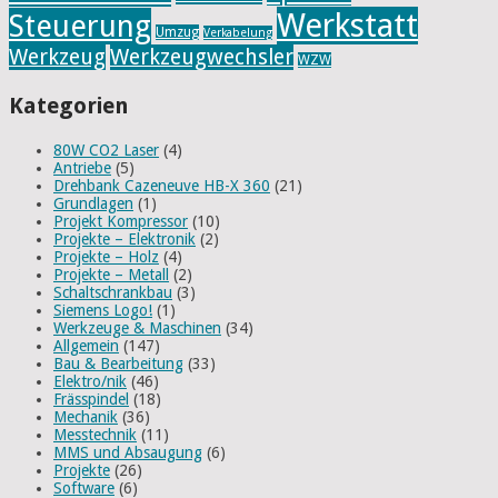
Werkstatt
Steuerung
Umzug
Verkabelung
Werkzeug
Werkzeugwechsler
WZW
Kategorien
80W CO2 Laser
(4)
Antriebe
(5)
Drehbank Cazeneuve HB-X 360
(21)
Grundlagen
(1)
Projekt Kompressor
(10)
Projekte – Elektronik
(2)
Projekte – Holz
(4)
Projekte – Metall
(2)
Schaltschrankbau
(3)
Siemens Logo!
(1)
Werkzeuge & Maschinen
(34)
Allgemein
(147)
Bau & Bearbeitung
(33)
Elektro/nik
(46)
Frässpindel
(18)
Mechanik
(36)
Messtechnik
(11)
MMS und Absaugung
(6)
Projekte
(26)
Software
(6)