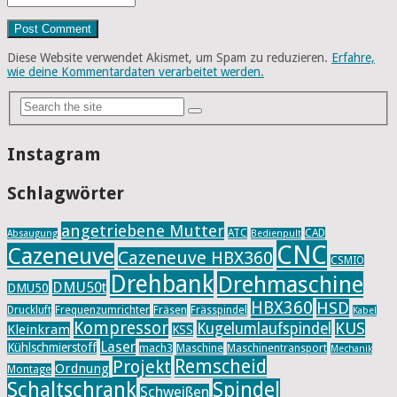
Diese Website verwendet Akismet, um Spam zu reduzieren.
Erfahre,
wie deine Kommentardaten verarbeitet werden.
Instagram
Schlagwörter
angetriebene Mutter
ATC
CAD
Absaugung
Bedienpult
CNC
Cazeneuve
Cazeneuve HBX360
CSMIO
Drehbank
Drehmaschine
DMU50t
DMU50
HBX360
HSD
Druckluft
Frequenzumrichter
Fräsen
Frässpindel
Kabel
Kompressor
KUS
Kugelumlaufspindel
Kleinkram
KSS
Laser
Kühlschmierstoff
mach3
Maschine
Maschinentransport
Mechanik
Remscheid
Projekt
Ordnung
Montage
Schaltschrank
Spindel
Schweißen