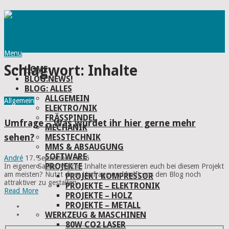
Menu
Schlagwort:
Inhalte
HOME
BLOG:NEWS!
BLOG: ALLES
ALLGEMEIN
Allgemein
ELEKTRO/NIK
FRÄSSPINDEL
Umfrage – Was würdet ihr hier gerne mehr
MECHANIK
sehen?
MESSTECHNIK
MMS & ABSAUGUNG
SOFTWARE
André
17. September 2016
PROJEKTE
In eigener Sache: Welche Inhalte interessieren euch bei diesem Projekt
am meisten? Nutzt diese Umfrage und helft uns den Blog noch
PROJEKT KOMPRESSOR
attraktiver zu gestalten.
PROJEKTE – ELEKTRONIK
Read More
PROJEKTE – HOLZ
PROJEKTE – METALL
WERKZEUG & MASCHINEN
80W CO2 LASER