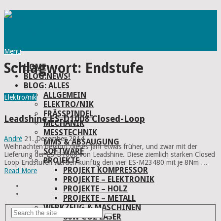
Menu
Schlagwort:
Endstufe
HOME
BLOG:NEWS!
BLOG: ALLES
ALLGEMEIN
Elektro/nik
ELEKTRO/NIK
FRÄSSPINDEL
Leadshine ES-D1008 Closed-Loop
MECHANIK
MESSTECHNIK
André
21. Dezember 2014
MMS & ABSAUGUNG
Weihnachten beginnt dieses Jahr etwas früher, und zwar mit der
SOFTWARE
Lieferung der ES-D1008 von Leadshine. Diese ziemlich starken Closed
PROJEKTE
Loop Endstufen werden künftig den vier ES-M23480 mit je 8Nm …
PROJEKT KOMPRESSOR
Read More
PROJEKTE – ELEKTRONIK
PROJEKTE – HOLZ
PROJEKTE – METALL
WERKZEUG & MASCHINEN
80W CO2 LASER