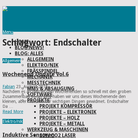
Menu
Schlagwort:
Endschalter
HOME
BLOG:NEWS!
BLOG: ALLES
ALLGEMEIN
Allgemein
ELEKTRO/NIK
FRÄSSPINDEL
Wochenend Update Vol.6
MECHANIK
MESSTECHNIK
Fabian
23. August 2015
MMS & ABSAUGUNG
Nachdem es an den letzten Wochenenden so schnell mit den groben
SOFTWARE
Zusammenbau voran ging haben wir uns dieses Wochenende den
PROJEKTE
kleinen, aber nicht minder wichtigen Dingen gewidmet. Endschalter
PROJEKT KOMPRESSOR
Da …
PROJEKTE – ELEKTRONIK
Read More
PROJEKTE – HOLZ
Elektro/nik
PROJEKTE – METALL
WERKZEUG & MASCHINEN
Induktive Sensoren
80W CO2 LASER