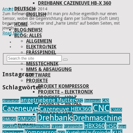
DREHBANK CAZENEUVE HB-X 360
DEUTSCH
André
15. Oktober 2014
Zum Referenzieren braucht man pro Achse eigentlich nur einen
ENGLISH
Sensor, wobei die Gegenrichtung dann per Software (Soft Limit)
begrenzt wird. Sicherer sind „harte Limits“ auf beiden Seiten, mit
HOME
jeweils …
BLOG:NEWS!
Read More
BLOG: ALLES
ALLGEMEIN
ELEKTRO/NIK
FRÄSSPINDEL
MECHANIK
MESSTECHNIK
MMS & ABSAUGUNG
Instagram
SOFTWARE
PROJEKTE
PROJEKT KOMPRESSOR
Schlagwörter
PROJEKTE – ELEKTRONIK
PROJEKTE – HOLZ
angetriebene Mutter
ATC
CAD
Absaugung
Bedienpult
PROJEKTE – METALL
CNC
Cazeneuve
Cazeneuve HBX360
WERKZEUG & MASCHINEN
CSMIO
80W CO2 LASER
Drehbank
Drehmaschine
DMU50t
DMU50
DREHBANK CAZENEUVE HB-X 360
HBX360
HSD
DEUTSCH
Druckluft
Frequenzumrichter
Fräsen
Frässpindel
Kabel
ENGLISH
Kompressor
KUS
Kugelumlaufspindel
Kleinkram
KSS