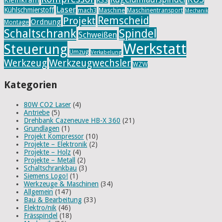
Laser
Kühlschmierstoff
mach3
Maschine
Maschinentransport
Mechanik
Remscheid
Projekt
Ordnung
Montage
Schaltschrank
Spindel
Schweißen
Werkstatt
Steuerung
Umzug
Verkabelung
Werkzeug
Werkzeugwechsler
WZW
Kategorien
80W CO2 Laser
(4)
Antriebe
(5)
Drehbank Cazeneuve HB-X 360
(21)
Grundlagen
(1)
Projekt Kompressor
(10)
Projekte – Elektronik
(2)
Projekte – Holz
(4)
Projekte – Metall
(2)
Schaltschrankbau
(3)
Siemens Logo!
(1)
Werkzeuge & Maschinen
(34)
Allgemein
(147)
Bau & Bearbeitung
(33)
Elektro/nik
(46)
Frässpindel
(18)