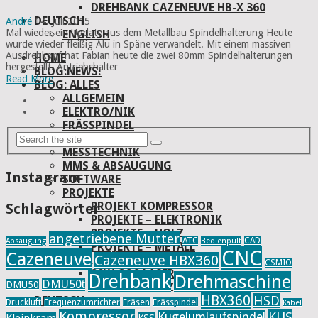
DREHBANK CAZENEUVE HB-X 360
DEUTSCH
André
14. Juli 2015
Mal wieder ein Update aus dem Metallbau Spindelhalterung Heute
ENGLISH
wurde wieder fleißig Alu in Späne verwandelt. Mit einem massiven
Ausdrehkopf hat Fabian heute die zwei 80mm Spindelhalterungen
HOME
hergestellt. Antriebshalter …
BLOG:NEWS!
Read More
BLOG: ALLES
ALLGEMEIN
ELEKTRO/NIK
FRÄSSPINDEL
MECHANIK
MESSTECHNIK
MMS & ABSAUGUNG
Instagram
SOFTWARE
PROJEKTE
PROJEKT KOMPRESSOR
Schlagwörter
PROJEKTE – ELEKTRONIK
PROJEKTE – HOLZ
angetriebene Mutter
ATC
CAD
Absaugung
Bedienpult
PROJEKTE – METALL
CNC
Cazeneuve
Cazeneuve HBX360
WERKZEUG & MASCHINEN
CSMIO
80W CO2 LASER
Drehbank
Drehmaschine
DMU50t
DMU50
DREHBANK CAZENEUVE HB-X 360
HBX360
HSD
DEUTSCH
Druckluft
Frequenzumrichter
Fräsen
Frässpindel
Kabel
ENGLISH
Kompressor
KUS
Kugelumlaufspindel
Kleinkram
KSS