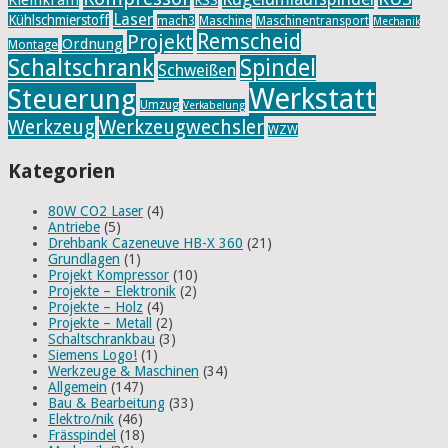
Laser
Kühlschmierstoff
mach3
Maschine
Maschinentransport
Mechanik
Remscheid
Projekt
Ordnung
Montage
Schaltschrank
Spindel
Schweißen
Werkstatt
Steuerung
Umzug
Verkabelung
Werkzeug
Werkzeugwechsler
WZW
Kategorien
80W CO2 Laser
(4)
Antriebe
(5)
Drehbank Cazeneuve HB-X 360
(21)
Grundlagen
(1)
Projekt Kompressor
(10)
Projekte – Elektronik
(2)
Projekte – Holz
(4)
Projekte – Metall
(2)
Schaltschrankbau
(3)
Siemens Logo!
(1)
Werkzeuge & Maschinen
(34)
Allgemein
(147)
Bau & Bearbeitung
(33)
Elektro/nik
(46)
Frässpindel
(18)