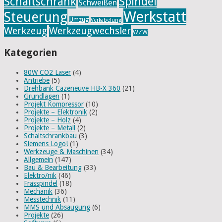
Schaltschrank
Spindel
Schweißen
Werkstatt
Steuerung
Umzug
Verkabelung
Werkzeug
Werkzeugwechsler
WZW
Kategorien
80W CO2 Laser
(4)
Antriebe
(5)
Drehbank Cazeneuve HB-X 360
(21)
Grundlagen
(1)
Projekt Kompressor
(10)
Projekte – Elektronik
(2)
Projekte – Holz
(4)
Projekte – Metall
(2)
Schaltschrankbau
(3)
Siemens Logo!
(1)
Werkzeuge & Maschinen
(34)
Allgemein
(147)
Bau & Bearbeitung
(33)
Elektro/nik
(46)
Frässpindel
(18)
Mechanik
(36)
Messtechnik
(11)
MMS und Absaugung
(6)
Projekte
(26)