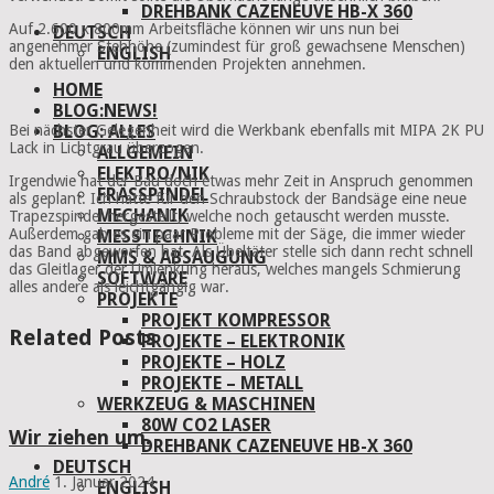
DREHBANK CAZENEUVE HB-X 360
Auf 2.600 x 800mm Arbeitsfläche können wir uns nun bei
DEUTSCH
angenehmer Stehhöhe (zumindest für groß gewachsene Menschen)
ENGLISH
den aktuellen und kommenden Projekten annehmen.
HOME
BLOG:NEWS!
Bei nächster Gelegenheit wird die Werkbank ebenfalls mit MIPA 2K PU
BLOG: ALLES
Lack in Lichtgrau überzogen.
ALLGEMEIN
ELEKTRO/NIK
Irgendwie hat der Bau doch etwas mehr Zeit in Anspruch genommen
FRÄSSPINDEL
als geplant. Ich hatte für den Schraubstock der Bandsäge eine neue
MECHANIK
Trapezspindel hergestellt, welche noch getauscht werden musste.
Außerdem gab es ein paar Probleme mit der Säge, die immer wieder
MESSTECHNIK
das Band abgeworfen hat. Als Übeltäter stelle sich dann recht schnell
MMS & ABSAUGUNG
das Gleitlager der Umlenkung heraus, welches mangels Schmierung
SOFTWARE
alles andere als leichtgängig war.
PROJEKTE
PROJEKT KOMPRESSOR
Related Posts
PROJEKTE – ELEKTRONIK
PROJEKTE – HOLZ
PROJEKTE – METALL
WERKZEUG & MASCHINEN
80W CO2 LASER
Wir ziehen um.
DREHBANK CAZENEUVE HB-X 360
DEUTSCH
André
1. Januar 2024
ENGLISH