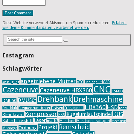
Diese Website verwendet Akismet, um Spam zu reduzieren.
Erfahre,
wie deine Kommentardaten verarbeitet werden.
Instagram
Schlagwörter
angetriebene Mutter
ATC
CAD
Absaugung
Bedienpult
CNC
Cazeneuve
Cazeneuve HBX360
CSMIO
Drehbank
Drehmaschine
DMU50t
DMU50
HBX360
HSD
Druckluft
Frequenzumrichter
Fräsen
Frässpindel
Kabel
Kompressor
KUS
Kugelumlaufspindel
Kleinkram
KSS
Laser
Kühlschmierstoff
mach3
Maschine
Maschinentransport
Mechanik
Remscheid
Projekt
Ordnung
Montage