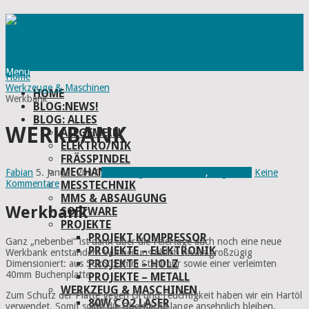
Menu
Home
Werkzeuge & Maschinen
HOME
Werkbank
BLOG:NEWS!
BLOG: ALLES
WERKBANK
ALLGEMEIN
ELEKTRO/NIK
FRÄSSPINDEL
MECHANIK
Fabian
5. Januar 2017
Werkzeuge & Maschinen
,
Allgemein
Keine
Kommentare
MESSTECHNIK
MMS & ABSAUGUNG
Werkbank
SOFTWARE
PROJEKTE
PROJEKT KOMPRESSOR
Ganz „nebenbei“ ist dann über die Feiertage auch noch eine neue
PROJEKTE – ELEKTRONIK
Werkbank entstanden. Wie bei uns üblich etwas großzügig
PROJEKTE – HOLZ
Dimensioniert: aus 50x50x2mm Stahlrohr sowie einer verleimten
40mm Buchenplatte.
PROJEKTE – METALL
WERKZEUG & MASCHINEN
Zum Schutz der Platte gegen Öl und Feuchtigkeit haben wir ein Hartöl
80W CO2 LASER
verwendet. Somit sollte die Oberfläche lange ansehnlich bleiben.