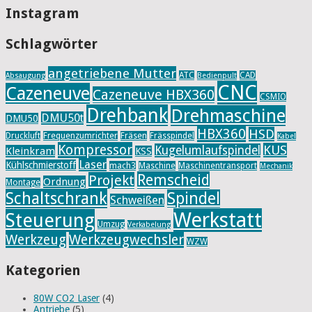
Instagram
Schlagwörter
angetriebene Mutter
ATC
CAD
Absaugung
Bedienpult
CNC
Cazeneuve
Cazeneuve HBX360
CSMIO
Drehbank
Drehmaschine
DMU50t
DMU50
HBX360
HSD
Druckluft
Frequenzumrichter
Fräsen
Frässpindel
Kabel
Kompressor
KUS
Kugelumlaufspindel
Kleinkram
KSS
Laser
Kühlschmierstoff
mach3
Maschine
Maschinentransport
Mechanik
Remscheid
Projekt
Ordnung
Montage
Schaltschrank
Spindel
Schweißen
Werkstatt
Steuerung
Umzug
Verkabelung
Werkzeug
Werkzeugwechsler
WZW
Kategorien
80W CO2 Laser
(4)
Antriebe
(5)