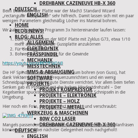
DREHBANK CAZENEUVE HB-X 360
DEUTSCH
Beim Bearbeiten der Platte war der Mach3 Standard Wizard
ENGLISH
„rectangular bolt pattern“ sehr hilfreich. Damit lassen sich mit ein paar
wenigen Parametern gleichmäßig Löcher ins Material bohren.
HOME
Wir haben das gleiche Programm 3x hintereinander laufen lassen:
BLOG:NEWS!
BLOG: ALLES
Zum Durchbohren der
MDF
Platte mit Zyklus G73, etwa 1/10
ALLGEMEIN
mehr als nötig um die Gussplatte anzukörnen
ELEKTRO/NIK
Für den Kegelsenker
Bohren der Gussplatte für die Gewinde
FRÄSSPINDEL
MECHANIK
https://youtu.be/axF85fPMON0
MESSTECHNIK
MMS & ABSAUGUNG
Die HF Spindel ist nicht wirklich ideal zum bohren (von Guss), hat
dank Vektorregelung des Frequenzumrichters und ein wenig
SOFTWARE
Schneidpaste am Bohrer gute Dienste verrichtet. Vor allem beim tiefen
PROJEKTE
Senken gab es Probleme mit der hohen Mindestdrehzahl – Der
PROJEKT KOMPRESSOR
Kegelsenker spuckte zeitweise rauchenden
MDF
Schnipseln in die
PROJEKTE – ELEKTRONIK
Umgebung.
PROJEKTE – HOLZ
Hier noch ein Foto, fertig gebohrt, gesenkt und verschraubt:
PROJEKTE – METALL
WERKZEUG & MASCHINEN
80W CO2 LASER
DREHBANK CAZENEUVE HB-X 360
Mangels passendem Fräser haben wir die Platte noch nicht planfräsen
können. Das wird bei nächster Gelegenheit noch nachgeholt!
DEUTSCH
ENGLISH