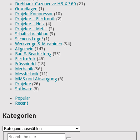
Drehbank Cazeneuve HB-X 360
(21)
Grundlagen
(1)
Projekt Kompressor
(10)
Projekte – Elektronik
(2)
Projekte – Holz
(4)
Projekte – Metall
(2)
Schaltschrankbau
(3)
Siemens Logo!
(1)
Werkzeuge & Maschinen
(34)
Allgemein
(147)
Bau & Bearbeitung
(33)
Elektro/nik
(46)
Frässpindel
(18)
Mechanik
(36)
Messtechnik
(11)
MMS und Absaugung
(6)
Projekte
(26)
Software
(6)
Popular
Recent
Kategorien
Kategorien