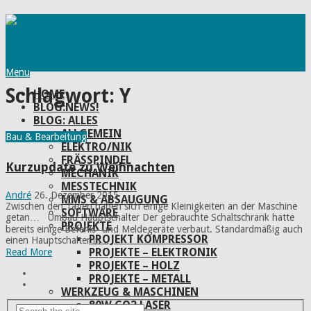
Menu
Schlagwort:
Y
HOME
BLOG:NEWS!
BLOG: ALLES
ALLGEMEIN
Bau & Bearbeitung
ELEKTRO/NIK
FRÄSSPINDEL
Kurzupdate zu Weihnachten
MECHANIK
MESSTECHNIK
André
26. Dezember 2015
MMS & ABSAUGUNG
Zwischen den Tagen haben sich einige Kleinigkeiten an der Maschine
SOFTWARE
getan… Umbau Hauptschalter Der gebrauchte Schaltschrank hatte
PROJEKTE
bereits einige Befehls- und Meldegeräte verbaut. Standardmäßig auch
PROJEKT KOMPRESSOR
einen Hauptschalter in …
PROJEKTE – ELEKTRONIK
Read More
PROJEKTE – HOLZ
PROJEKTE – METALL
WERKZEUG & MASCHINEN
80W CO2 LASER