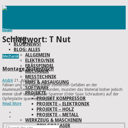
Menu
Schlagwort:
T Nut
HOME
BLOG:NEWS!
BLOG: ALLES
ALLGEMEIN
Mechanik
ELEKTRO/NIK
FRÄSSPINDEL
Montage Nutentisch
MECHANIK
MESSTECHNIK
André
21. April 2016
MMS & ABSAUGUNG
Fabian und ich haben beide ziemlichen Gefallen an der
SOFTWARE
Aluminiumzerspanung gefunden, mussten das Material bisher jedoch
PROJEKTE
immer über selbstgebaute Spanner (Oder Spax Schrauben) auf der
PROJEKT KOMPRESSOR
Opferplatte spannen. Seit ein …
PROJEKTE – ELEKTRONIK
Read More
PROJEKTE – HOLZ
PROJEKTE – METALL
WERKZEUG & MASCHINEN
80W CO2 LASER