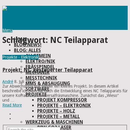
Menu
Schlagwort:
NC Teilapparat
HOME
BLOG:NEWS!
BLOG: ALLES
ALLGEMEIN
Projekte - Elektronik
ELEKTRO/NIK
FRÄSSPINDEL
Projekt: NC gesteuerter Teilapparat
MECHANIK
MESSTECHNIK
André
8. Juli 2017
MMS & ABSAUGUNG
Zur Abwechslung mal wieder ein kleines Projekt. In diesem Artikel
SOFTWARE
beschreibe ich nach für nach die Entwicklung eines NC Teilapparats für
PROJEKTE
unsere Korradi UW1 Universalfräsmaschine. Zunächst das „Wieso“
PROJEKT KOMPRESSOR
und …
PROJEKTE – ELEKTRONIK
Read More
PROJEKTE – HOLZ
PROJEKTE – METALL
WERKZEUG & MASCHINEN
80W CO2 LASER