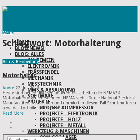
Menu
Schlagwort:
Motorhalterung
HOME
BLOG:NEWS!
BLOG: ALLES
ALLGEMEIN
Bau & Bearbeitung
ELEKTRO/NIK
FRÄSSPINDEL
Motorhalter
MECHANIK
MESSTECHNIK
André
22. Juli 2015
MMS & ABSAUGUNG
Heute sind neben diversen anderen Fräsarbeiten die NEMA34
SOFTWARE
Motorhalterungen entstanden. NEMA steht für die National Electrical
PROJEKTE
Manufacturers Association und normiert in diesem Fall Schrittmotoren
PROJEKT KOMPRESSOR
bzw. das Lochbild. Bei NEMA34 …
PROJEKTE – ELEKTRONIK
Read More
PROJEKTE – HOLZ
PROJEKTE – METALL
WERKZEUG & MASCHINEN
80W CO2 LASER