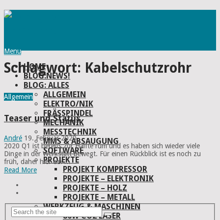
Menu
Schlagwort:
Kabelschutzrohr
HOME
BLOG:NEWS!
BLOG: ALLES
ALLGEMEIN
Allgemein
ELEKTRO/NIK
FRÄSSPINDEL
Teaser und Status
MECHANIK
MESSTECHNIK
André
19. Februar 2020
MMS & ABSAUGUNG
2020 Q1 ist bereits zur Hälfte rum und es haben sich wieder viele
SOFTWARE
Dinge in der Werkstatt bewegt. Für einen Rückblick ist es noch zu
PROJEKTE
früh, daher hier ein …
PROJEKT KOMPRESSOR
Read More
PROJEKTE – ELEKTRONIK
PROJEKTE – HOLZ
PROJEKTE – METALL
WERKZEUG & MASCHINEN
80W CO2 LASER