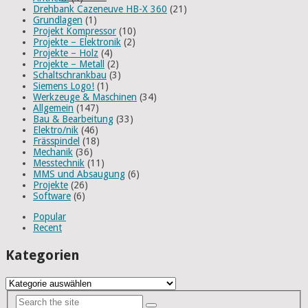
Drehbank Cazeneuve HB-X 360
(21)
Grundlagen
(1)
Projekt Kompressor
(10)
Projekte – Elektronik
(2)
Projekte – Holz
(4)
Projekte – Metall
(2)
Schaltschrankbau
(3)
Siemens Logo!
(1)
Werkzeuge & Maschinen
(34)
Allgemein
(147)
Bau & Bearbeitung
(33)
Elektro/nik
(46)
Frässpindel
(18)
Mechanik
(36)
Messtechnik
(11)
MMS und Absaugung
(6)
Projekte
(26)
Software
(6)
Popular
Recent
Kategorien
Kategorien