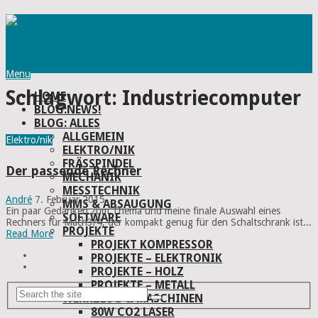
Menu
Schlagwort:
Industriecomputer
HOME
BLOG:NEWS!
BLOG: ALLES
ALLGEMEIN
Elektro/nik
ELEKTRO/NIK
FRÄSSPINDEL
Der passende Rechner
MECHANIK
MESSTECHNIK
André
7. Februar 2015
MMS & ABSAUGUNG
Ein paar Gedanken zum Thema und meine finale Auswahl eines
SOFTWARE
Rechners für Mach3/4, der kompakt genug für den Schaltschrank ist...
PROJEKTE
Read More
PROJEKT KOMPRESSOR
PROJEKTE – ELEKTRONIK
PROJEKTE – HOLZ
PROJEKTE – METALL
WERKZEUG & MASCHINEN
80W CO2 LASER