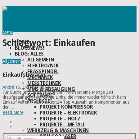
Menu
Schlagwort:
Einkaufen
HOME
BLOG:NEWS!
BLOG: ALLES
ALLGEMEIN
Allgemein
ELEKTRO/NIK
FRÄSSPINDEL
Einkaufsberater
MECHANIK
MESSTECHNIK
André
15. Oktober 2014
MMS & ABSAUGUNG
Für Suche und Beschaffung von Teilen ist eine Menge Zeit
SOFTWARE
draufgegangen. Hier einige Links, die immer wieder hilfreich beim
PROJEKTE
Einkauf waren: Automation24 Top Auswahl an Komponenten aus
PROJEKT KOMPRESSOR
der …
PROJEKTE – ELEKTRONIK
Read More
PROJEKTE – HOLZ
PROJEKTE – METALL
WERKZEUG & MASCHINEN
80W CO2 LASER