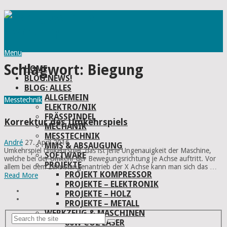
Menu
Schlagwort:
Biegung
HOME
BLOG:NEWS!
BLOG: ALLES
ALLGEMEIN
Messtechnik
ELEKTRO/NIK
FRÄSSPINDEL
Korrektur des Umkehrspiels
MECHANIK
MESSTECHNIK
André
27. April 2016
MMS & ABSAUGUNG
Umkehrspiel Umkehrspiel, das ist jene Ungenauigkeit der Maschine,
SOFTWARE
welche bei der Umkehr der Bewegungsrichtung je Achse auftritt. Vor
PROJEKTE
allem bei dem Zahnstangenantrieb der X Achse kann man sich das …
PROJEKT KOMPRESSOR
Read More
PROJEKTE – ELEKTRONIK
PROJEKTE – HOLZ
PROJEKTE – METALL
WERKZEUG & MASCHINEN
80W CO2 LASER