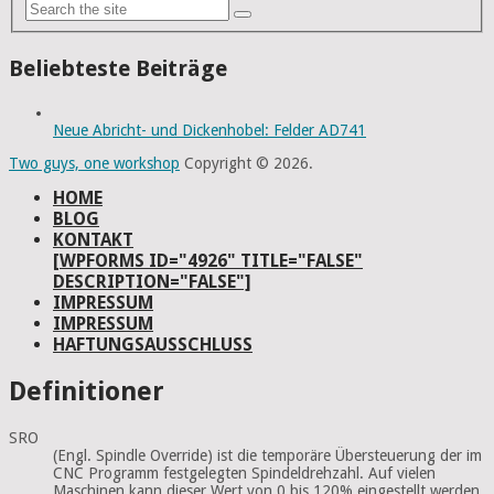
Beliebteste Beiträge
Neue Abricht- und Dickenhobel: Felder AD741
Two guys, one workshop
Copyright © 2026.
HOME
BLOG
KONTAKT
[WPFORMS ID="4926" TITLE="FALSE"
DESCRIPTION="FALSE"]
IMPRESSUM
IMPRESSUM
HAFTUNGSAUSSCHLUSS
Definitioner
SRO
(Engl. Spindle Override) ist die temporäre Übersteuerung der im
CNC Programm festgelegten Spindeldrehzahl. Auf vielen
Maschinen kann dieser Wert von 0 bis 120% eingestellt werden,