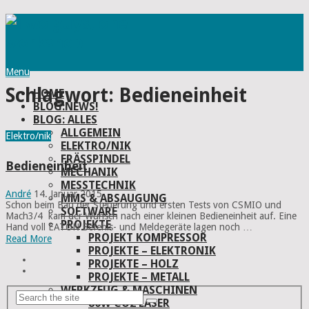
Menu
Schlagwort:
Bedieneinheit
HOME
BLOG:NEWS!
BLOG: ALLES
ALLGEMEIN
Elektro/nik
ELEKTRO/NIK
FRÄSSPINDEL
Bedieneinheit
MECHANIK
MESSTECHNIK
André
14. Januar 2015
MMS & ABSAUGUNG
Schon beim Bau der Steuerung und ersten Tests von CSMIO und
SOFTWARE
Mach3/4 kam der Wunsch nach einer kleinen Bedieneinheit auf. Eine
PROJEKTE
Hand voll EATON Befehls- und Meldegeräte lagen noch …
PROJEKT KOMPRESSOR
Read More
PROJEKTE – ELEKTRONIK
PROJEKTE – HOLZ
PROJEKTE – METALL
WERKZEUG & MASCHINEN
80W CO2 LASER