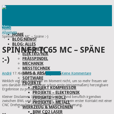
Menu
Home
Allgemein
HOME
Spinner TC65 MC – Späne :-)
BLOG:NEWS!
BLOG: ALLES
SPINNER TC65 MC – SPÄNE
ALLGEMEIN
ELEKTRO/NIK
:-)
FRÄSSPINDEL
MECHANIK
MESSTECHNIK
MMS & ABSAUGUNG
André
17. September 2025
Allgemein
Keine Kommentare
SOFTWARE
Wirklich viel zeit haben wir im Moment nicht, um so mehr freuen wir
PROJEKTE
uns darüber mit der Spinner schon erste (einigermaßen) herzeigbare
PROJEKT KOMPRESSOR
Ergebnisse zu produzieren.
PROJEKTE – ELEKTRONIK
Kleiner Disclaimer: Ich bin „ungelernter“ und beruflich irgendwo
PROJEKTE – HOLZ
zwischen BWL und IT unterwegs. Das ist mein erster Kontakt mit einer
PROJEKTE – METALL
CNC
Drehmaschind sowie einer Siemens Steuerung.
WERKZEUG & MASCHINEN
80W CO2 LASER