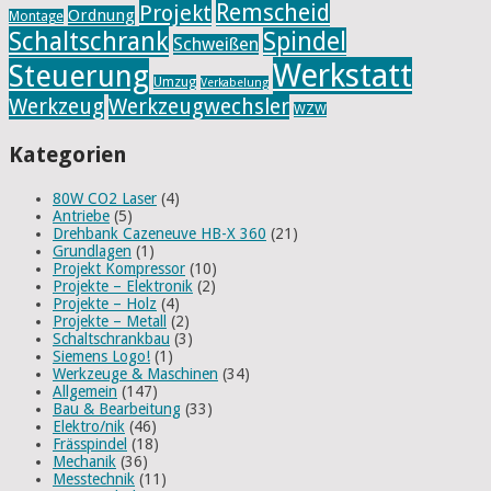
Remscheid
Projekt
Ordnung
Montage
Schaltschrank
Spindel
Schweißen
Werkstatt
Steuerung
Umzug
Verkabelung
Werkzeug
Werkzeugwechsler
WZW
Kategorien
80W CO2 Laser
(4)
Antriebe
(5)
Drehbank Cazeneuve HB-X 360
(21)
Grundlagen
(1)
Projekt Kompressor
(10)
Projekte – Elektronik
(2)
Projekte – Holz
(4)
Projekte – Metall
(2)
Schaltschrankbau
(3)
Siemens Logo!
(1)
Werkzeuge & Maschinen
(34)
Allgemein
(147)
Bau & Bearbeitung
(33)
Elektro/nik
(46)
Frässpindel
(18)
Mechanik
(36)
Messtechnik
(11)