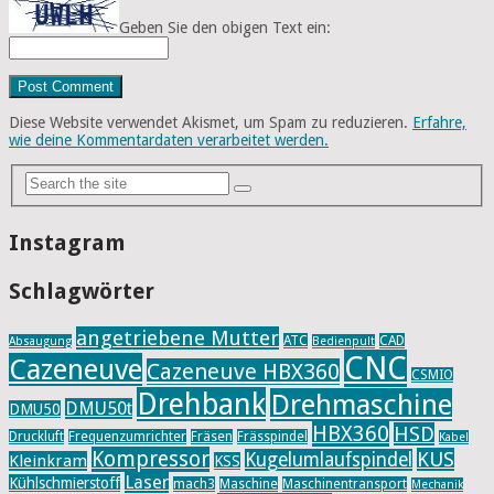
Geben Sie den obigen Text ein:
Diese Website verwendet Akismet, um Spam zu reduzieren.
Erfahre,
wie deine Kommentardaten verarbeitet werden.
Instagram
Schlagwörter
angetriebene Mutter
ATC
CAD
Absaugung
Bedienpult
CNC
Cazeneuve
Cazeneuve HBX360
CSMIO
Drehbank
Drehmaschine
DMU50t
DMU50
HBX360
HSD
Druckluft
Frequenzumrichter
Fräsen
Frässpindel
Kabel
Kompressor
KUS
Kugelumlaufspindel
Kleinkram
KSS
Laser
Kühlschmierstoff
mach3
Maschine
Maschinentransport
Mechanik