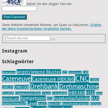
Geben Sie den obigen Text ein:
Diese Website verwendet Akismet, um Spam zu reduzieren.
Erfahre,
wie deine Kommentardaten verarbeitet werden.
Instagram
Schlagwörter
angetriebene Mutter
ATC
CAD
Absaugung
Bedienpult
CNC
Cazeneuve
Cazeneuve HBX360
CSMIO
Drehbank
Drehmaschine
DMU50t
DMU50
HBX360
HSD
Druckluft
Frequenzumrichter
Fräsen
Frässpindel
Kabel
Kompressor
KUS
Kugelumlaufspindel
Kleinkram
KSS
Laser
Kühlschmierstoff
mach3
Maschine
Maschinentransport
Mechanik