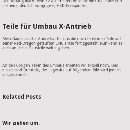
Den Anfang macht eine 32 A CEE Steckdose für die CNC Fräse und
die neue, deutlich hungrigere, HSD Frässpindel.
Teile für Umbau X-Antrieb
Mein Namensvetter André hat für uns die noch fehlenden Teile auf
seiner Red-Dragon getauften
CNC
Fräse fertiggestellt. Nun kann es
auch an dieser Baustelle weiter gehen.
An den übrigen Teilen des Umbaus arbeiten wir aktuell noch. Das
meiste sind Drehteile, der Lagersitz auf folgendem Bild wird jedoch
ausgespindelt.
Related Posts
Wir ziehen um.