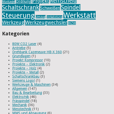
Remscheid
Projekt
Ordnung
Montage
Schaltschrank
Spindel
Schweißen
Werkstatt
Steuerung
Umzug
Verkabelung
Werkzeug
Werkzeugwechsler
WZW
Kategorien
80W CO2 Laser
(4)
Antriebe
(5)
Drehbank Cazeneuve HB-X 360
(21)
Grundlagen
(1)
Projekt Kompressor
(10)
Projekte – Elektronik
(2)
Projekte – Holz
(4)
Projekte – Metall
(2)
Schaltschrankbau
(3)
Siemens Logo!
(1)
Werkzeuge & Maschinen
(34)
Allgemein
(147)
Bau & Bearbeitung
(33)
Elektro/nik
(46)
Frässpindel
(18)
Mechanik
(36)
Messtechnik
(11)
MMS und Absaugung
(6)