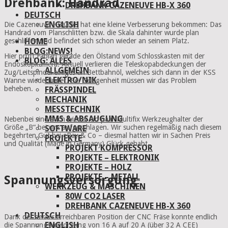
Drehbank: Handrad
DREHBANK CAZENEUVE HB-X 360
DEUTSCH
ENGLISH
Die Cazeneuve HBX360 hat eine kleine Verbesserung bekommen: Das
Handrad vom Planschlitten bzw. die Skala dahinter wurde plan
geschliffen und befindet sich schon wieder an seinem Platz.
HOME
BLOG:NEWS!
Hier prüft Fabian gerade den Ölstand vom Schlosskasten mit der
BLOG: ALLES
Endoskopkamera. Aktuell verlieren die Teleskopabdeckungen der
ALLGEMEIN
Zug/Leitspindel einiges an Bettbahnöl, welches sich dann in der KSS
ELEKTRO/NIK
Wanne wiederfindet. Bei Gelegenheit müssen wir das Problem
beheben.
FRÄSSPINDEL
MECHANIK
MESSTECHNIK
MMS & ABSAUGUNG
Nebenbei sind auch wieder ein paar Multifix Werkzeughalter der
Größe „B“ bei uns aufgeschlagen. Wir suchen regelmäßig nach diesem
SOFTWARE
begehrten Gut bei eBay & Co – diesmal hatten wir in Sachen Preis
PROJEKTE
und Qualität (Made in Germany) Glück gehabt.
PROJEKT KOMPRESSOR
PROJEKTE – ELEKTRONIK
PROJEKTE – HOLZ
PROJEKTE – METALL
Spannungsversorgung
WERKZEUG & MASCHINEN
80W CO2 LASER
DREHBANK CAZENEUVE HB-X 360
DEUTSCH
Dank der besser erreichbaren Position der CNC Fräse konnte endlich
ENGLISH
die Spannungsversorgung von 16 A auf 20 A (über 32 A CEE)