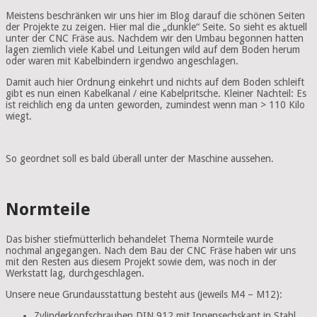
Meistens beschränken wir uns hier im Blog darauf die schönen Seiten
der Projekte zu zeigen. Hier mal die „dunkle“ Seite. So sieht es aktuell
unter der CNC Fräse aus. Nachdem wir den Umbau begonnen hatten
lagen ziemlich viele Kabel und Leitungen wild auf dem Boden herum
oder waren mit Kabelbindern irgendwo angeschlagen.
Damit auch hier Ordnung einkehrt und nichts auf dem Boden schleift
gibt es nun einen Kabelkanal / eine Kabelpritsche. Kleiner Nachteil: Es
ist reichlich eng da unten geworden, zumindest wenn man > 110 Kilo
wiegt.
So geordnet soll es bald überall unter der Maschine aussehen.
Normteile
Das bisher stiefmütterlich behandelet Thema Normteile wurde
nochmal angegangen. Nach dem Bau der CNC Fräse haben wir uns
mit den Resten aus diesem Projekt sowie dem, was noch in der
Werkstatt lag, durchgeschlagen.
Unsere neue Grundausstattung besteht aus (jeweils M4 – M12):
Zylinderkopfschrauben DIN 912 mit Innensechskant in Stahl