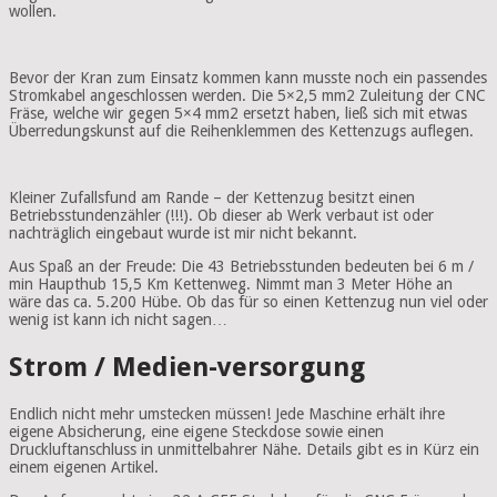
wollen.
Bevor der Kran zum Einsatz kommen kann musste noch ein passendes
Stromkabel angeschlossen werden. Die 5×2,5 mm2 Zuleitung der CNC
Fräse, welche wir gegen 5×4 mm2 ersetzt haben, ließ sich mit etwas
Überredungskunst auf die Reihenklemmen des Kettenzugs auflegen.
Kleiner Zufallsfund am Rande – der Kettenzug besitzt einen
Betriebsstundenzähler (!!!). Ob dieser ab Werk verbaut ist oder
nachträglich eingebaut wurde ist mir nicht bekannt.
Aus Spaß an der Freude: Die 43 Betriebsstunden bedeuten bei 6 m /
min Haupthub 15,5 Km Kettenweg. Nimmt man 3 Meter Höhe an
wäre das ca. 5.200 Hübe. Ob das für so einen Kettenzug nun viel oder
wenig ist kann ich nicht sagen…
Strom / Medien-versorgung
Endlich nicht mehr umstecken müssen! Jede Maschine erhält ihre
eigene Absicherung, eine eigene Steckdose sowie einen
Druckluftanschluss in unmittelbahrer Nähe. Details gibt es in Kürz ein
einem eigenen Artikel.