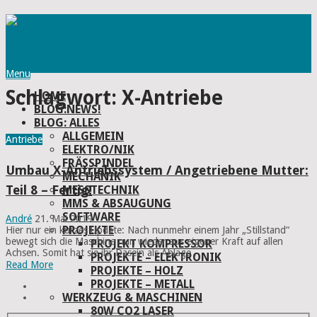
Menu
Schlagwort:
X-Antriebe
HOME
BLOG:NEWS!
BLOG: ALLES
ALLGEMEIN
Antriebe
ELEKTRO/NIK
FRÄSSPINDEL
Umbau X-Antriebssystem / Angetriebene Mutter:
MECHANIK
Teil 8 – Fertig!
MESSTECHNIK
MMS & ABSAUGUNG
SOFTWARE
André
21. Mai 2019
PROJEKTE
Hier nur ein kurzes Update: Nach nunmehr einem Jahr „Stillstand“
bewegt sich die Maschine nun wieder aus eigener Kraft auf allen
PROJEKT KOMPRESSOR
Achsen. Somit hat sie ihr Dasein als Ablage …
PROJEKTE – ELEKTRONIK
Read More
PROJEKTE – HOLZ
PROJEKTE – METALL
WERKZEUG & MASCHINEN
80W CO2 LASER