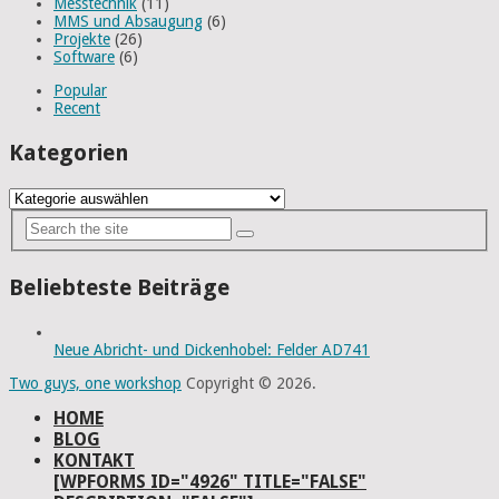
Messtechnik
(11)
MMS und Absaugung
(6)
Projekte
(26)
Software
(6)
Popular
Recent
Kategorien
Kategorien
Beliebteste Beiträge
Neue Abricht- und Dickenhobel: Felder AD741
Two guys, one workshop
Copyright © 2026.
HOME
BLOG
KONTAKT
[WPFORMS ID="4926" TITLE="FALSE"