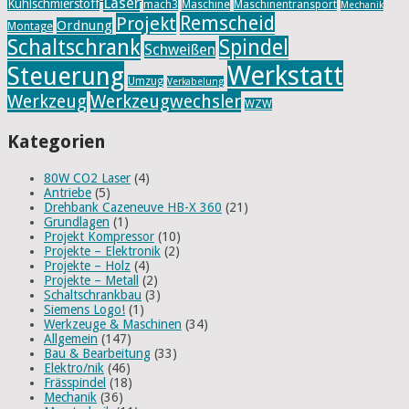
Laser
Kühlschmierstoff
mach3
Maschine
Maschinentransport
Mechanik
Remscheid
Projekt
Ordnung
Montage
Schaltschrank
Spindel
Schweißen
Werkstatt
Steuerung
Umzug
Verkabelung
Werkzeug
Werkzeugwechsler
WZW
Kategorien
80W CO2 Laser
(4)
Antriebe
(5)
Drehbank Cazeneuve HB-X 360
(21)
Grundlagen
(1)
Projekt Kompressor
(10)
Projekte – Elektronik
(2)
Projekte – Holz
(4)
Projekte – Metall
(2)
Schaltschrankbau
(3)
Siemens Logo!
(1)
Werkzeuge & Maschinen
(34)
Allgemein
(147)
Bau & Bearbeitung
(33)
Elektro/nik
(46)
Frässpindel
(18)
Mechanik
(36)