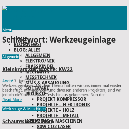
Menu
Schlagwort:
Werkzeugeinlage
HOME
BLOG:NEWS!
BLOG: ALLES
ALLGEMEIN
Allgemein
ELEKTRO/NIK
FRÄSSPINDEL
Kleinkram der Woche: KW22
MECHANIK
MESSTECHNIK
André
3. Juni 2019
MMS & ABSAUGUNG
Werkzeugeinlagen Mit dem Thema hatten wir uns immer mal wieder
SOFTWARE
beschäftigt, mangels Zeit (und diversen anderen Projekten) sind wir
PROJEKTE
jedoch nie über ein paar Tests hinaus gekommen. Nun der …
PROJEKT KOMPRESSOR
Read More
PROJEKTE – ELEKTRONIK
Werkzeuge & Maschinen
PROJEKTE – HOLZ
PROJEKTE – METALL
WERKZEUG & MASCHINEN
Schaumstoff fräsen
80W CO2 LASER