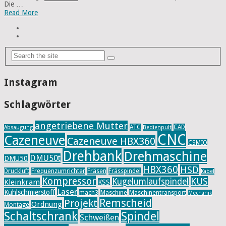
Die …
Read More
Instagram
Schlagwörter
angetriebene Mutter
ATC
CAD
Absaugung
Bedienpult
CNC
Cazeneuve
Cazeneuve HBX360
CSMIO
Drehbank
Drehmaschine
DMU50t
DMU50
HBX360
HSD
Druckluft
Frequenzumrichter
Fräsen
Frässpindel
Kabel
Kompressor
KUS
Kugelumlaufspindel
Kleinkram
KSS
Laser
Kühlschmierstoff
mach3
Maschine
Maschinentransport
Mechanik
Remscheid
Projekt
Ordnung
Montage
Schaltschrank
Spindel
Schweißen