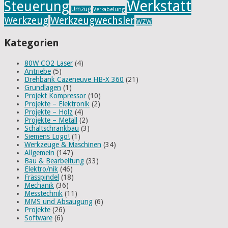
Werkstatt
Steuerung
Umzug
Verkabelung
Werkzeug
Werkzeugwechsler
WZW
Kategorien
80W CO2 Laser
(4)
Antriebe
(5)
Drehbank Cazeneuve HB-X 360
(21)
Grundlagen
(1)
Projekt Kompressor
(10)
Projekte – Elektronik
(2)
Projekte – Holz
(4)
Projekte – Metall
(2)
Schaltschrankbau
(3)
Siemens Logo!
(1)
Werkzeuge & Maschinen
(34)
Allgemein
(147)
Bau & Bearbeitung
(33)
Elektro/nik
(46)
Frässpindel
(18)
Mechanik
(36)
Messtechnik
(11)
MMS und Absaugung
(6)
Projekte
(26)
Software
(6)