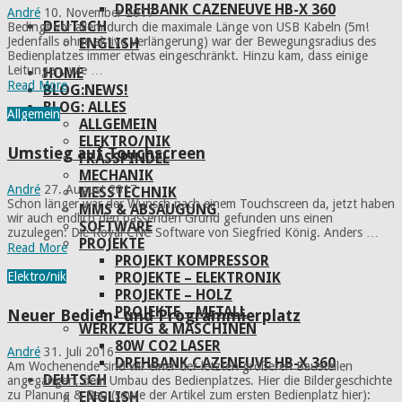
DREHBANK CAZENEUVE HB-X 360
André
10. November 2017
DEUTSCH
Bedingt vor allem durch die maximale Länge von USB Kabeln (5m!
Jedenfalls ohne aktive Verlängerung) war der Bewegungsradius des
ENGLISH
Bedienplatzes immer etwas eingeschränkt. Hinzu kam, dass einige
Leitungen, wie …
HOME
Read More
BLOG:NEWS!
BLOG: ALLES
Allgemein
ALLGEMEIN
ELEKTRO/NIK
Umstieg auf Touchscreen
FRÄSSPINDEL
MECHANIK
André
27. August 2017
MESSTECHNIK
Schon länger war der Wunsch nach einem Touchscreen da, jetzt haben
MMS & ABSAUGUNG
wir auch endlich den passenden Grund gefunden uns einen
SOFTWARE
zuzulegen: Die Royal CNC Software von Siegfried König. Anders …
PROJEKTE
Read More
PROJEKT KOMPRESSOR
PROJEKTE – ELEKTRONIK
Elektro/nik
PROJEKTE – HOLZ
PROJEKTE – METALL
Neuer Bedien- und Programmierplatz
WERKZEUG & MASCHINEN
80W CO2 LASER
André
31. Juli 2016
DREHBANK CAZENEUVE HB-X 360
Am Wochenende sind wir einer der letzten größeren Baustellen
DEUTSCH
angegangen, dem Umbau des Bedienplatzes. Hier die Bildergeschichte
zu Planung & Bau (sowie der Artikel zum ersten Bedienplatz hier):
ENGLISH