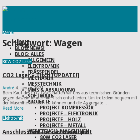
Menu
Schlagwort:
Wagen
HOME
BLOG:NEWS!
BLOG: ALLES
ALLGEMEIN
80W CO2 Laser
ELEKTRO/NIK
FRÄSSPINDEL
CO2 Laser – Tisch [UPDATE!]
MECHANIK
MESSTECHNIK
André
4. Januar 2021
MMS & ABSAUGUNG
Beim Kauf des CO2 Lases hatten wir uns aus technischen Gründen
SOFTWARE
gegen das/ein Modell mit Tisch entschieden. Um trotzdem bequem mit
PROJEKTE
der Maschine arbeiten zu können und die Aggregate …
PROJEKT KOMPRESSOR
Read More
PROJEKTE – ELEKTRONIK
Elektro/nik
PROJEKTE – HOLZ
PROJEKTE – METALL
WERKZEUG & MASCHINEN
Anschlussfeld für das Bedienpult
80W CO2 LASER