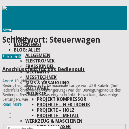
Menu
Schlagwort:
Steuerwagen
HOME
BLOG:NEWS!
BLOG: ALLES
ALLGEMEIN
Elektro/nik
ELEKTRO/NIK
FRÄSSPINDEL
Anschlussfeld für das Bedienpult
MECHANIK
MESSTECHNIK
André
10. November 2017
MMS & ABSAUGUNG
Bedingt vor allem durch die maximale Länge von USB Kabeln (5m!
SOFTWARE
Jedenfalls ohne aktive Verlängerung) war der Bewegungsradius des
PROJEKTE
Bedienplatzes immer etwas eingeschränkt. Hinzu kam, dass einige
PROJEKT KOMPRESSOR
Leitungen, wie …
PROJEKTE – ELEKTRONIK
Read More
PROJEKTE – HOLZ
PROJEKTE – METALL
WERKZEUG & MASCHINEN
80W CO2 LASER