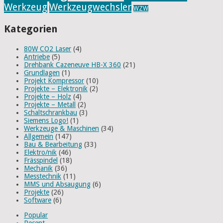
Werkzeug
Werkzeugwechsler
WZW
Kategorien
80W CO2 Laser
(4)
Antriebe
(5)
Drehbank Cazeneuve HB-X 360
(21)
Grundlagen
(1)
Projekt Kompressor
(10)
Projekte – Elektronik
(2)
Projekte – Holz
(4)
Projekte – Metall
(2)
Schaltschrankbau
(3)
Siemens Logo!
(1)
Werkzeuge & Maschinen
(34)
Allgemein
(147)
Bau & Bearbeitung
(33)
Elektro/nik
(46)
Frässpindel
(18)
Mechanik
(36)
Messtechnik
(11)
MMS und Absaugung
(6)
Projekte
(26)
Software
(6)
Popular
Recent