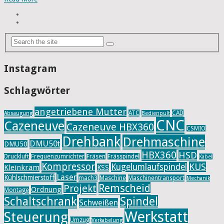
Instagram
Schlagwörter
angetriebene Mutter
ATC
CAD
Absaugung
Bedienpult
CNC
Cazeneuve
Cazeneuve HBX360
CSMIO
Drehbank
Drehmaschine
DMU50t
DMU50
HBX360
HSD
Druckluft
Frequenzumrichter
Fräsen
Frässpindel
Kabel
Kompressor
KUS
Kugelumlaufspindel
Kleinkram
KSS
Laser
Kühlschmierstoff
mach3
Maschine
Maschinentransport
Mechanik
Remscheid
Projekt
Ordnung
Montage
Schaltschrank
Spindel
Schweißen
Werkstatt
Steuerung
Umzug
Verkabelung