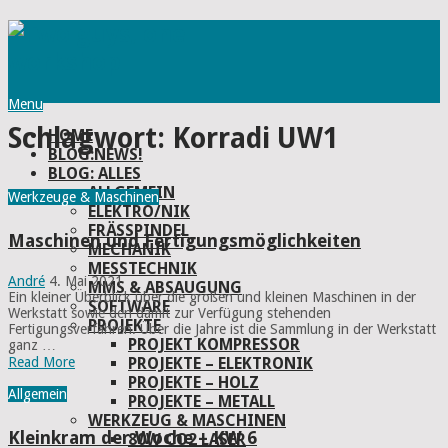
Menu
Schlagwort:
Korradi UW1
HOME
BLOG:NEWS!
BLOG: ALLES
ALLGEMEIN
Werkzeuge & Maschinen
ELEKTRO/NIK
FRÄSSPINDEL
Maschinen und Fertigungsmöglichkeiten
MECHANIK
MESSTECHNIK
André
4. Mai 2021
MMS & ABSAUGUNG
Ein kleiner Überblick über die großen und kleinen Maschinen in der
SOFTWARE
Werkstatt sowie den damit zur Verfügung stehenden
PROJEKTE
Fertigungsverfahren. Über die Jahre ist die Sammlung in der Werkstatt
PROJEKT KOMPRESSOR
ganz …
PROJEKTE – ELEKTRONIK
Read More
PROJEKTE – HOLZ
Allgemein
PROJEKTE – METALL
WERKZEUG & MASCHINEN
Kleinkram der Woche – KW 6
80W CO2 LASER