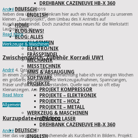
DREHBANK CAZENEUVE HB-X 360
DEUTSCH
André
6. Februar 2019
Neben dem üblichen Kleinkram hier auch ein Kurzupdate zu unserem
ENGLISH
kleinen „Dauerprojekt“, dem Umbau des X Antriebs auf
Kugelumlaufspindel. Doch zunächst etwas neues für die Werkstatt!
HOME
Laufrost Was so …
BLOG:NEWS!
Read More
BLOG: ALLES
ALLGEMEIN
Werkzeuge & Maschinen
ELEKTRO/NIK
FRÄSSPINDEL
Zwischendurch: Zubehör Korradi UW1
MECHANIK
MESSTECHNIK
André
4. Dezember 2017
MMS & ABSAUGUNG
In einem Zustand geistiger Umnachtung habe ich vor einigen Wochen
SOFTWARE
ein größeres Los gebrauchte Werkzeugaufnahmen, Spannzangen,
PROJEKTE
Fräser und div. Zubehör erstanden. Quelle war wie so oft eBay
PROJEKT KOMPRESSOR
Kleinanzeigen. Am …
PROJEKTE – ELEKTRONIK
Read More
PROJEKTE – HOLZ
Allgemein
PROJEKTE – METALL
WERKZEUG & MASCHINEN
Kurzupdate in Bildern
80W CO2 LASER
DREHBANK CAZENEUVE HB-X 360
DEUTSCH
André
27. Juli 2017
Hier das vergangene Wochenende als Kurzbericht in Bildern. Projekt:
ENGLISH