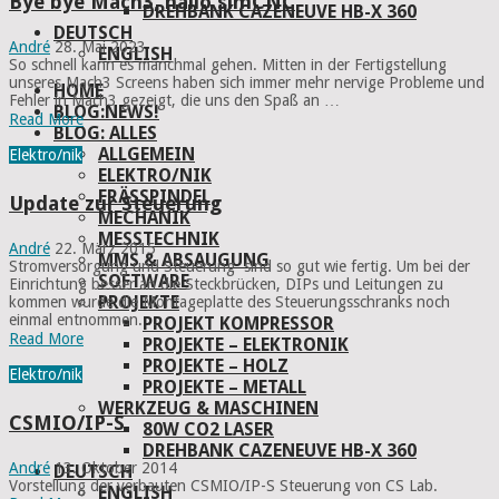
Bye bye Mach3, hallo simCNC
DREHBANK CAZENEUVE HB-X 360
DEUTSCH
André
28. Mai 2023
ENGLISH
So schnell kann es manchmal gehen. Mitten in der Fertigstellung
unseres Mach3 Screens haben sich immer mehr nervige Probleme und
HOME
Fehler in Mach3 gezeigt, die uns den Spaß an …
BLOG:NEWS!
Read More
BLOG: ALLES
ALLGEMEIN
Elektro/nik
ELEKTRO/NIK
FRÄSSPINDEL
Update zur Steuerung
MECHANIK
MESSTECHNIK
André
22. März 2015
MMS & ABSAUGUNG
Stromversorgung und Steuerung sind so gut wie fertig. Um bei der
SOFTWARE
Einrichtung besser an die Steckbrücken, DIPs und Leitungen zu
PROJEKTE
kommen wurde die Montageplatte des Steuerungsschranks noch
einmal entnommen. …
PROJEKT KOMPRESSOR
Read More
PROJEKTE – ELEKTRONIK
PROJEKTE – HOLZ
Elektro/nik
PROJEKTE – METALL
WERKZEUG & MASCHINEN
CSMIO/IP-S
80W CO2 LASER
DREHBANK CAZENEUVE HB-X 360
André
13. Oktober 2014
DEUTSCH
Vorstellung der verbauten CSMIO/IP-S Steuerung von CS Lab.
ENGLISH