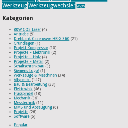
Werkzeug
Werkzeugwechsler
WZW
Kategorien
80W CO2 Laser
(4)
Antriebe
(5)
Drehbank Cazeneuve HB-X 360
(21)
Grundlagen
(1)
Projekt Kompressor
(10)
Projekte – Elektronik
(2)
Projekte – Holz
(4)
Projekte – Metall
(2)
Schaltschrankbau
(3)
Siemens Logo!
(1)
Werkzeuge & Maschinen
(34)
Allgemein
(147)
Bau & Bearbeitung
(33)
Elektro/nik
(46)
Frässpindel
(18)
Mechanik
(36)
Messtechnik
(11)
MMS und Absaugung
(6)
Projekte
(26)
Software
(6)
Popular