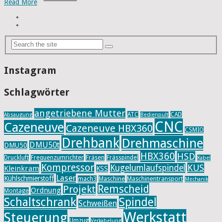
Read More
Instagram
Schlagwörter
angetriebene Mutter
ATC
CAD
Absaugung
Bedienpult
CNC
Cazeneuve
Cazeneuve HBX360
CSMIO
Drehbank
Drehmaschine
DMU50t
DMU50
HBX360
HSD
Druckluft
Frequenzumrichter
Fräsen
Frässpindel
Kabel
Kompressor
KUS
Kugelumlaufspindel
Kleinkram
KSS
Laser
Kühlschmierstoff
mach3
Maschine
Maschinentransport
Mechanik
Remscheid
Projekt
Ordnung
Montage
Schaltschrank
Spindel
Schweißen
Werkstatt
Steuerung
Umzug
Verkabelung