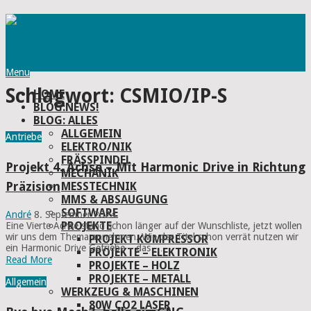
Menu
Schlagwort:
CSMIO/IP-S
HOME
BLOG:NEWS!
BLOG: ALLES
ALLGEMEIN
Antriebe
ELEKTRO/NIK
FRÄSSPINDEL
Projekt 4. Achse – Mit Harmonic Drive in Richtung
MECHANIK
Präzision
MESSTECHNIK
MMS & ABSAUGUNG
SOFTWARE
André
8. September 2024
PROJEKTE
Eine Vierte Achse stand schon länger auf der Wunschliste, jetzt wollen
wir uns dem Thema annehmen. Wie der Titel schon verrät nutzen wir
PROJEKT KOMPRESSOR
ein Harmonic Drive Getriebe – das …
PROJEKTE – ELEKTRONIK
Read More
PROJEKTE – HOLZ
PROJEKTE – METALL
Allgemein
WERKZEUG & MASCHINEN
80W CO2 LASER