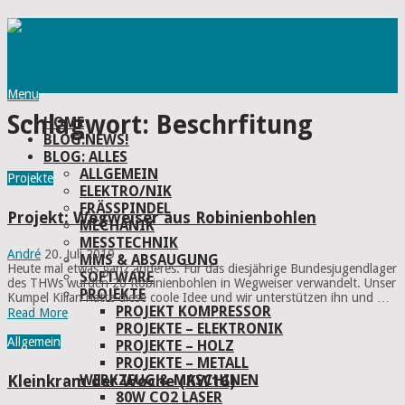
Menu
Schlagwort:
Beschrfitung
HOME
BLOG:NEWS!
BLOG: ALLES
ALLGEMEIN
Projekte
ELEKTRO/NIK
FRÄSSPINDEL
Projekt: Wegweiser aus Robinienbohlen
MECHANIK
MESSTECHNIK
André
20. Juli 2019
MMS & ABSAUGUNG
Heute mal etwas ganz anderes. Für das diesjährige Bundesjugendlager
SOFTWARE
des THWs wurden 20 Robinienbohlen in Wegweiser verwandelt. Unser
PROJEKTE
Kumpel Kilian hatte diese coole Idee und wir unterstützen ihn und …
PROJEKT KOMPRESSOR
Read More
PROJEKTE – ELEKTRONIK
Allgemein
PROJEKTE – HOLZ
PROJEKTE – METALL
WERKZEUG & MASCHINEN
Kleinkram der Woche (KW16)
80W CO2 LASER