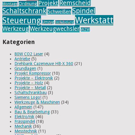
Remscheid
Projekt
Ordnung
Montage
Schaltschrank
Spindel
Schweißen
Werkstatt
Steuerung
Umzug
Verkabelung
Werkzeug
Werkzeugwechsler
WZW
Kategorien
80W CO2 Laser
(4)
Antriebe
(5)
Drehbank Cazeneuve HB-X 360
(21)
Grundlagen
(1)
Projekt Kompressor
(10)
Projekte – Elektronik
(2)
Projekte – Holz
(4)
Projekte – Metall
(2)
Schaltschrankbau
(3)
Siemens Logo!
(1)
Werkzeuge & Maschinen
(34)
Allgemein
(147)
Bau & Bearbeitung
(33)
Elektro/nik
(46)
Frässpindel
(18)
Mechanik
(36)
Messtechnik
(11)