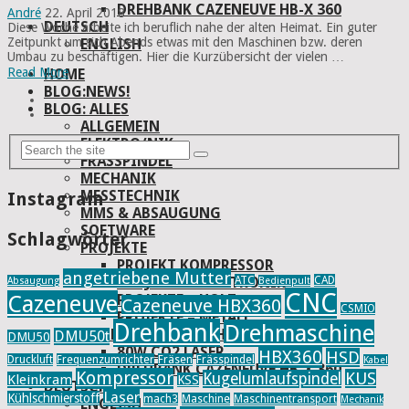
DREHBANK CAZENEUVE HB-X 360
André
22. April 2018
DEUTSCH
Diese Woche arbeite ich beruflich nahe der alten Heimat. Ein guter
Zeitpunkt um sich Abends etwas mit den Maschinen bzw. deren
ENGLISH
Umbau zu beschäftigen. Hier die Kurzübersicht der vielen …
Read More
HOME
BLOG:NEWS!
BLOG: ALLES
ALLGEMEIN
ELEKTRO/NIK
FRÄSSPINDEL
MECHANIK
MESSTECHNIK
Instagram
MMS & ABSAUGUNG
SOFTWARE
Schlagwörter
PROJEKTE
PROJEKT KOMPRESSOR
angetriebene Mutter
ATC
CAD
PROJEKTE – ELEKTRONIK
Absaugung
Bedienpult
CNC
Cazeneuve
PROJEKTE – HOLZ
Cazeneuve HBX360
CSMIO
PROJEKTE – METALL
Drehbank
Drehmaschine
WERKZEUG & MASCHINEN
DMU50t
DMU50
80W CO2 LASER
HBX360
HSD
Druckluft
Frequenzumrichter
Fräsen
Frässpindel
Kabel
DREHBANK CAZENEUVE HB-X 360
Kompressor
KUS
Kugelumlaufspindel
Kleinkram
KSS
DEUTSCH
Laser
Kühlschmierstoff
mach3
Maschine
Maschinentransport
Mechanik
ENGLISH